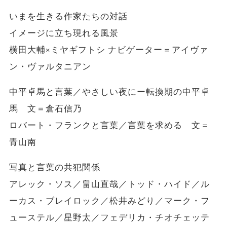
いまを生きる作家たちの対話
イメージに立ち現れる風景
横田大輔×ミヤギフトシ ナビゲーター＝アイヴァ
ン・ヴァルタニアン
中平卓馬と言葉／やさしい夜にー転換期の中平卓
馬 文＝倉石信乃
ロバート・フランクと言葉／言葉を求める 文＝
青山南
写真と言葉の共犯関係
アレック・ソス／畠山直哉／トッド・ハイド／ル
ーカス・ブレイロック／松井みどり／マーク・フ
ューステル／星野太／フェデリカ・チオチェッテ