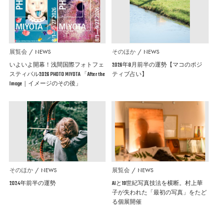
展覧会
NEWS
そのほか
NEWS
いよいよ開幕！浅間国際フォトフェ
2026年8月前半の運勢【マコのポジ
スティバル2026 PHOTO MIYOTA 「After the
ティブ占い】
Image｜イメージのその後」
そのほか
NEWS
展覧会
NEWS
2024年前半の運勢
AIと19世紀写真技法を横断。村上華
子が失われた「最初の写真」をたど
る個展開催