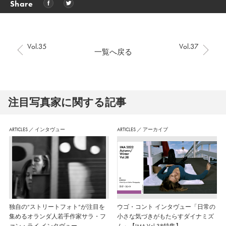
Share
Vol.35
Vol.37
一覧へ戻る
注⽬写真家に関する記事
ARTICLES
／
インタヴュー
ARTICLES
／
アーカイブ
独自の“ストリートフォト”が注目を
ウゴ・コント インタヴュー「日常の
集めるオランダ人若手作家サラ・フ
小さな気づきがもたらすダイナミズ
ァン・ライ インタヴュー
ム」【IMA Vol.38特集】