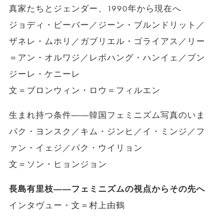
真家たちとジェンダー、1990年から現在へ
ジョディ・ビーバー／ジーン・ブルンドリット／
ザネレ・ムホリ／ガブリエル・ゴライアス／リー
＝アン・オルワジ／レボハング・ハンイェ／プン
ジーレ・ケニーレ
文＝ブロンウィン・ロウ＝フィルエン
生まれ持つ条件――韓国フェミニズム写真のいま
パク・ヨンスク／キム・ジンヒ／イ・ミンジ／フ
ァン・イェジ／パク・ウイリョン
文＝ソン・ヒョンジョン
長島有里枝――フェミニズムの視点からその先へ
インタヴュー・文＝村上由鶴