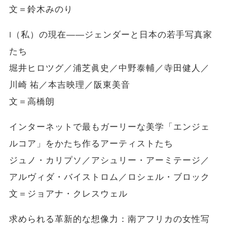
文＝鈴木みのり
I（私）の現在――ジェンダーと日本の若手写真家
たち
堀井ヒロツグ／浦芝眞史／中野泰輔／寺田健人／
川崎 祐／本吉映理／阪東美音
文＝高橋朗
インターネットで最もガーリーな美学「エンジェ
ルコア」をかたち作るアーティストたち
ジュノ・カリプソ／アシュリー・アーミテージ／
アルヴィダ・バイストロム／ロシェル・ブロック
文＝ジョアナ・クレスウェル
求められる革新的な想像力：南アフリカの女性写