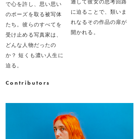
通して彼女の思考回路
で心を許し、思い思い
に迫ることで、類いま
のポーズを取る被写体
れなるその作品の扉が
たち。彼らのすべてを
開かれる。
受け止める写真家は、
どんな人物だったの
か？ 短くも濃い人生に
迫る。
Contributors