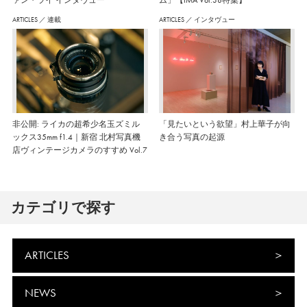
ARTICLES
／
連載
ARTICLES
／
インタヴュー
非公開: ライカの超希少名玉ズミル
「見たいという欲望」村上華子が向
ックス35mm f1.4｜新宿 北村写真機
き合う写真の起源
店ヴィンテージカメラのすすめ Vol.7
カテゴリで探す
ARTICLES
NEWS