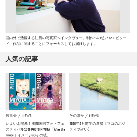
国内外で活躍する注目の写真家へインタヴュー。制作への想いやエピソー
ド、作品に関することにフォーカスしてお届けします。
人気の記事
展覧会
NEWS
そのほか
NEWS
いよいよ開幕！浅間国際フォトフェ
2026年8月前半の運勢【マコのポジ
スティバル2026 PHOTO MIYOTA 「After the
ティブ占い】
Image｜イメージのその後」