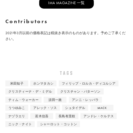
IMA MAGAZINE 一覧
Contributors
2021年3月以前の価格表記は税抜き表示のものがあります。予めご了承くだ
さい。
TAGS
米田知子
ホンマタカシ
フィリップ・ロルカ・ディコルシア
クリスティーナ・デ・ミデル
クリスチャン・パターソン
ティム・ウォーカー
須田一政
アンニ・レッパラ
うつゆみこ
アレック・ソス
シュタイデル
MACK
ナヅラエリ
若木信吾
長島有里枝
アンドレ・ケルテス
ニック・ナイト
シャーロット・コットン