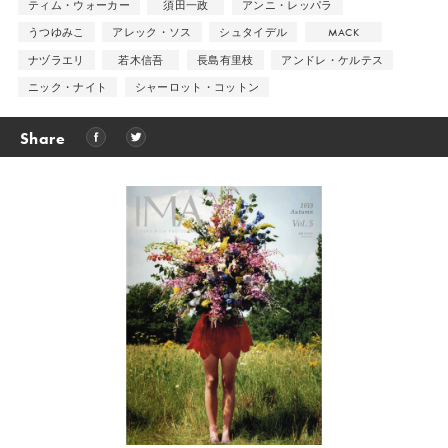
ティム・ウォーカー
須田一政
アンニ・レッパラ
うつゆみこ
アレック・ソス
シュタイデル
MACK
ナヅラエリ
若木信吾
長島有里枝
アンドレ・ケルテス
ニック・ナイト
シャーロット・コットン
Share