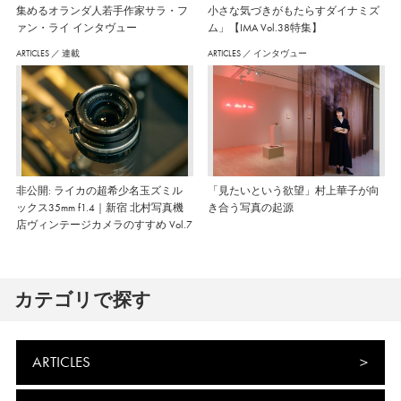
集めるオランダ人若手作家サラ・フ
小さな気づきがもたらすダイナミズ
ァン・ライ インタヴュー
ム」【IMA Vol.38特集】
ARTICLES
／
連載
ARTICLES
／
インタヴュー
非公開: ライカの超希少名玉ズミル
「見たいという欲望」村上華子が向
ックス35mm f1.4｜新宿 北村写真機
き合う写真の起源
店ヴィンテージカメラのすすめ Vol.7
カテゴリで探す
ARTICLES