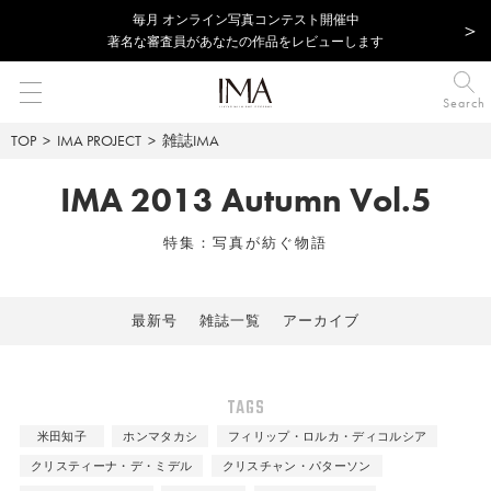
毎⽉ オンライン写真コンテスト開催中
著名な審査員があなたの作品をレビューします
Search
TOP
IMA PROJECT
雑誌IMA
IMA 2013 Autumn Vol.5
特集：写真が紡ぐ物語
最新号
雑誌一覧
アーカイブ
TAGS
米田知子
ホンマタカシ
フィリップ・ロルカ・ディコルシア
クリスティーナ・デ・ミデル
クリスチャン・パターソン