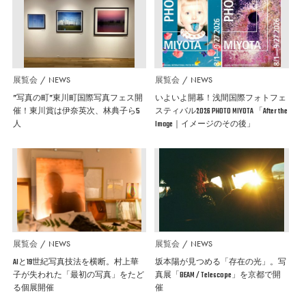
展覧会
NEWS
展覧会
NEWS
”写真の町”東川町国際写真フェス開
いよいよ開幕！浅間国際フォトフェ
催！東川賞は伊奈英次、林典子ら5
スティバル2026 PHOTO MIYOTA 「After the
人
Image｜イメージのその後」
展覧会
NEWS
展覧会
NEWS
AIと19世紀写真技法を横断。村上華
坂本陽が見つめる「存在の光」。写
子が失われた「最初の写真」をたど
真展「BEAM / Telescope」を京都で開
る個展開催
催