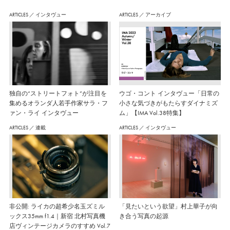
ARTICLES
／
インタヴュー
ARTICLES
／
アーカイブ
独自の“ストリートフォト”が注目を
ウゴ・コント インタヴュー「日常の
集めるオランダ人若手作家サラ・フ
小さな気づきがもたらすダイナミズ
ァン・ライ インタヴュー
ム」【IMA Vol.38特集】
ARTICLES
／
連載
ARTICLES
／
インタヴュー
非公開: ライカの超希少名玉ズミル
「見たいという欲望」村上華子が向
ックス35mm f1.4｜新宿 北村写真機
き合う写真の起源
店ヴィンテージカメラのすすめ Vol.7