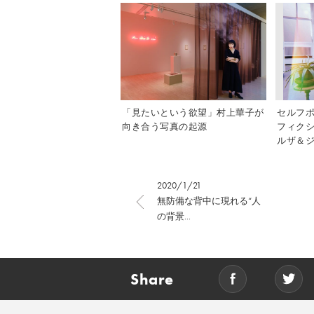
「見たいという欲望」村上華子が
セルフ
向き合う写真の起源
フィク
ルザ＆ジ
2020/1/21
無防備な背中に現れる“人
の背景...
Share