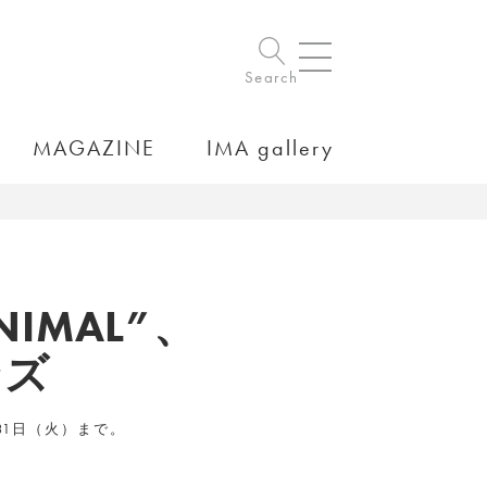
Search
MAGAZINE
IMA gallery
NIMAL”、
ンズ
月31日（火）まで。