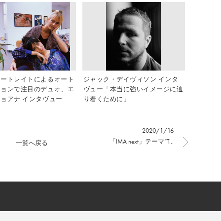
ポートレイトによるオート
ジャック・デイヴィソン インタ
ションで注目のデュオ、エ
ヴュー「本当に強いイメージに辿
ョアナ インタヴュー
り着くために」
2020/1/16
「IMA next」テーマ“T...
一覧へ戻る