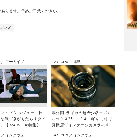
のがあります。予めご了承ください。
レンズ
S
／
アーカイブ
ARTICLES
／
連載
ント インタヴュー「日
非公開: ライカの超希少名玉ズミ
さな気づきがもたらすダイ
ルックス35mm f1.4｜新宿 北村写
【IMA Vol.38特集】
真機店ヴィンテージカメラのすす
め Vol.7
S
／
インタヴュー
ARTICLES
／
インタヴュー