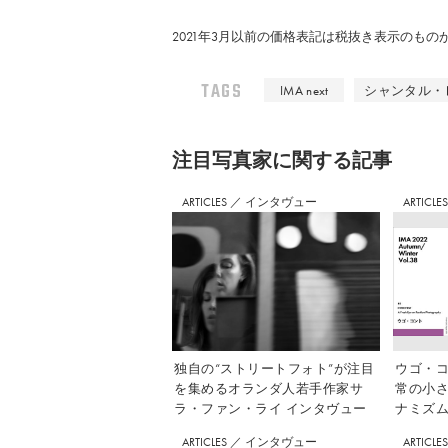
2021年3月以前の価格表記は税抜き表示のも
TAGS
IMA next
シャンタル・
注⽬写真家に関する記事
ARTICLES
／
インタヴュー
ARTICLE
独自の“ストリートフォト”が注目
ウゴ・コ
を集めるオランダ人若手作家サ
常の小
ラ・ファン・ライ インタヴュー
ナミズム」
ARTICLES
／
インタヴュー
ARTICLE