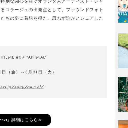
に特別な関心を注ぐオランダ人アーティスト・シャ
するコラージュの出発点として、ファウンドフォト
物たちの姿に着想を得た、思わず誰かとシェアした
。
THEME #09 “ANIMAL”
31日（金）～3月31日（火）
next.jp/entry/animal/
 next」詳細はこちら≫