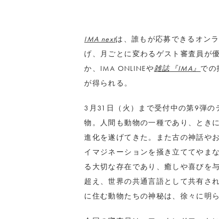
IMA next
は、誰もが応募できるオン
げ、月ごとに変わるゲスト審査員が
か、IMA ONLINEや
雑誌『IMA』
での
が得られる。
3月31日（火）まで受付中の第9弾のテ
物。人間も動物の一種であり、とき
進化を遂げてきた。また古の神話や
イマジネーションを掻き立ててやまな
る大切な存在であり、癒しや喜びを与
超え、世界の共通言語として共有さ
に住む動物たちの神秘は、徐々に明