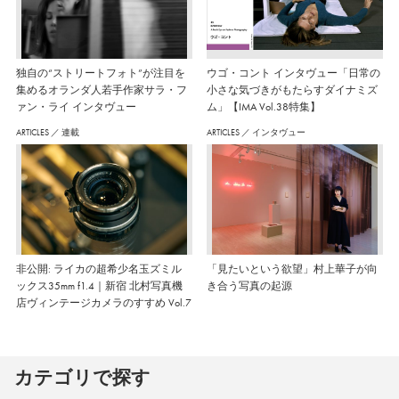
独自の“ストリートフォト”が注目を
ウゴ・コント インタヴュー「日常の
集めるオランダ人若手作家サラ・フ
小さな気づきがもたらすダイナミズ
ァン・ライ インタヴュー
ム」【IMA Vol.38特集】
ARTICLES
／
連載
ARTICLES
／
インタヴュー
非公開: ライカの超希少名玉ズミル
「見たいという欲望」村上華子が向
ックス35mm f1.4｜新宿 北村写真機
き合う写真の起源
店ヴィンテージカメラのすすめ Vol.7
カテゴリで探す