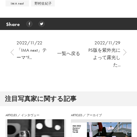
IMA next
野村佐紀子
Share
2022/11/22
2022/11/29
「IMA next」テ
PS版を紫外光に
一覧へ戻る
ーマ“F...
よって露光し
た...
注⽬写真家に関する記事
ARTICLES
／
インタヴュー
ARTICLES
／
アーカイブ