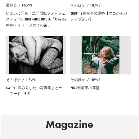
展覧会
NEWS
そのほか
NEWS
いよいよ開幕！浅間国際フォトフェ
2026年8月前半の運勢【マコのポジ
スティバル2026 PHOTO MIYOTA 「After the
ティブ占い】
Image｜イメージのその後」
そのほか
NEWS
そのほか
NEWS
GW中に読み返したい写真集まとめ
2024年前半の運勢
「ヌード」5選
Magazine