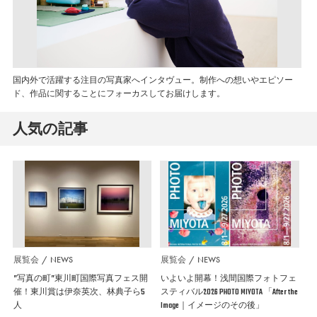
国内外で活躍する注目の写真家へインタヴュー。制作への想いやエピソー
ド、作品に関することにフォーカスしてお届けします。
人気の記事
展覧会
NEWS
展覧会
NEWS
”写真の町”東川町国際写真フェス開
いよいよ開幕！浅間国際フォトフェ
催！東川賞は伊奈英次、林典子ら5
スティバル2026 PHOTO MIYOTA 「After the
人
Image｜イメージのその後」