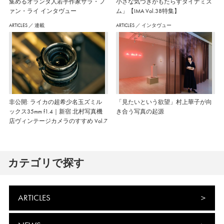
集めるオランダ人若手作家サラ・フ
小さな気づきがもたらすダイナミズ
ァン・ライ インタヴュー
ム」【IMA Vol.38特集】
ARTICLES
／
連載
ARTICLES
／
インタヴュー
非公開: ライカの超希少名玉ズミル
「見たいという欲望」村上華子が向
ックス35mm f1.4｜新宿 北村写真機
き合う写真の起源
店ヴィンテージカメラのすすめ Vol.7
カテゴリで探す
ARTICLES