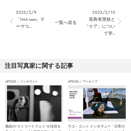
2023/2/9
2023/2/10
「IMA next」テ
長島有里枝と
一覧へ戻る
ーマ“S...
「ケア」につい
て学...
注⽬写真家に関する記事
ARTICLES
／
インタヴュー
ARTICLES
／
アーカイブ
独自の“ストリートフォト”が注目を
ウゴ・コント インタヴュー「日常の