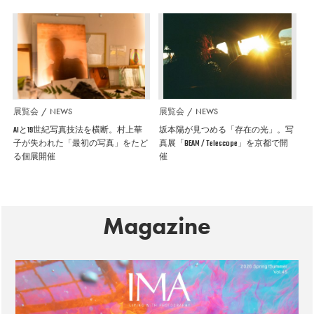
展覧会
NEWS
展覧会
NEWS
AIと19世紀写真技法を横断。村上華
坂本陽が見つめる「存在の光」。写
子が失われた「最初の写真」をたど
真展「BEAM / Telescope」を京都で開
る個展開催
催
Magazine