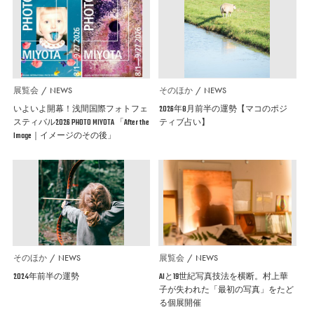
展覧会
NEWS
そのほか
NEWS
いよいよ開幕！浅間国際フォトフェ
2026年8月前半の運勢【マコのポジ
スティバル2026 PHOTO MIYOTA 「After the
ティブ占い】
Image｜イメージのその後」
そのほか
NEWS
展覧会
NEWS
2024年前半の運勢
AIと19世紀写真技法を横断。村上華
子が失われた「最初の写真」をたど
る個展開催