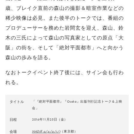
歳、ブレイク直前の森山の撮影＆暗室作業などの
稀少映像は必見。また後半のトークでは、番組の
プロデューサーを務めた岩間玄を迎え、森山、鈴
木の三氏によって森山の写真家としての原点「大
阪」の街を、そして「絶対平面都市」へと向かう
森山の歩みを語る。
なおトークイベント終了後には、サイン会も行わ
れる。
タイトル
「『絶対平面都市』『Osaka』出版刊行記念トーク＆上映
会」
日程
2016年11月25日（金）
会場
NADiff a/p/a/r/t
（東京都）