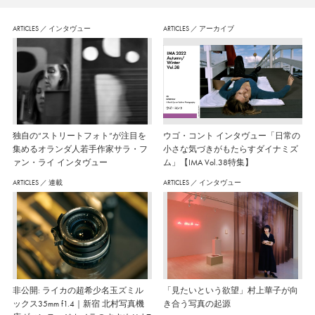
ARTICLES
／
インタヴュー
ARTICLES
／
アーカイブ
独自の“ストリートフォト”が注目を
ウゴ・コント インタヴュー「日常の
集めるオランダ人若手作家サラ・フ
小さな気づきがもたらすダイナミズ
ァン・ライ インタヴュー
ム」【IMA Vol.38特集】
ARTICLES
／
連載
ARTICLES
／
インタヴュー
非公開: ライカの超希少名玉ズミル
「見たいという欲望」村上華子が向
ックス35mm f1.4｜新宿 北村写真機
き合う写真の起源