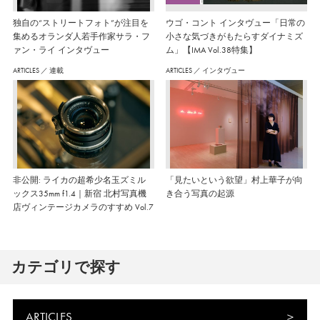
独自の“ストリートフォト”が注目を
ウゴ・コント インタヴュー「日常の
集めるオランダ人若手作家サラ・フ
小さな気づきがもたらすダイナミズ
ァン・ライ インタヴュー
ム」【IMA Vol.38特集】
ARTICLES
／
連載
ARTICLES
／
インタヴュー
非公開: ライカの超希少名玉ズミル
「見たいという欲望」村上華子が向
ックス35mm f1.4｜新宿 北村写真機
き合う写真の起源
店ヴィンテージカメラのすすめ Vol.7
カテゴリで探す
ARTICLES