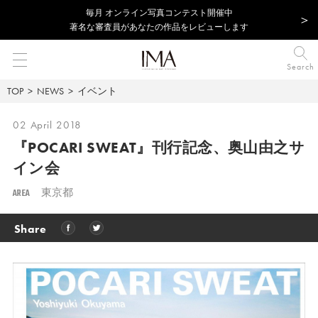
毎⽉ オンライン写真コンテスト開催中
著名な審査員があなたの作品をレビューします
Search
TOP
NEWS
イベント
02 April 2018
『POCARI SWEAT』刊行記念、奥山由之サ
イン会
AREA
東京都
Share