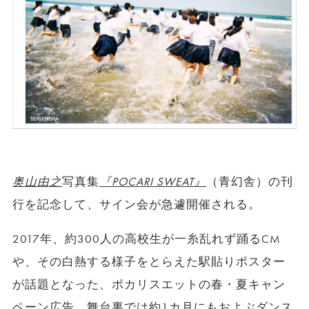
奥山由之
写真集
『POCARI SWEAT』
（青幻舎）の刊
行を記念して、サイン会が急遽開催される。
2017年、約300人の高校生が一糸乱れず踊るCM
や、その白熱する様子をとらえた駅貼りポスター
が話題となった、ポカリスエットの春・夏キャン
ペーン広告。舞台裏では約1カ月にもおよぶダンス