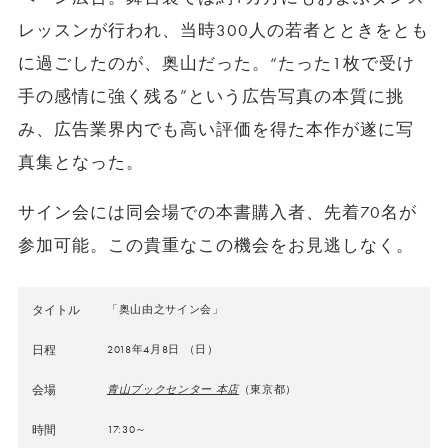
レッスンが行われ、当時300人の若者とときをとも
に過ごしたのが、奥山だった。“たった1枚で受け
手の感情に強く残る”という広告写真の本質に挑
み、広告業界内でも高い評価を得た本作が遂に写
真集となった。
サイン会には同会場での本書購入者、先着70名が
参加可能。この貴重なこの機会をお見逃しなく。
タイトル
「奥山由之サイン会」
日程
2018年4月8日 （日）
会場
青山ブックセンター 本店
（東京都）
時間
17:30～