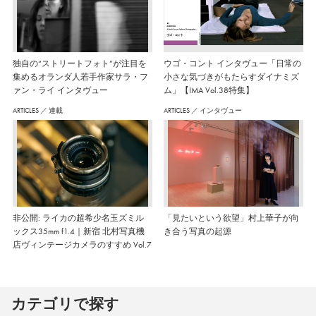
独自の“ストリートフォト”が注目を
ウゴ・コント インタヴュー「日常の
集めるオランダ人若手作家サラ・フ
小さな気づきがもたらすダイナミズ
ァン・ライ インタヴュー
ム」【IMA Vol.38特集】
ARTICLES
／
連載
ARTICLES
／
インタヴュー
非公開: ライカの超希少名玉ズミル
「見たいという欲望」村上華子が向
ックス35mm f1.4｜新宿 北村写真機
き合う写真の起源
店ヴィンテージカメラのすすめ Vol.7
カテゴリで探す