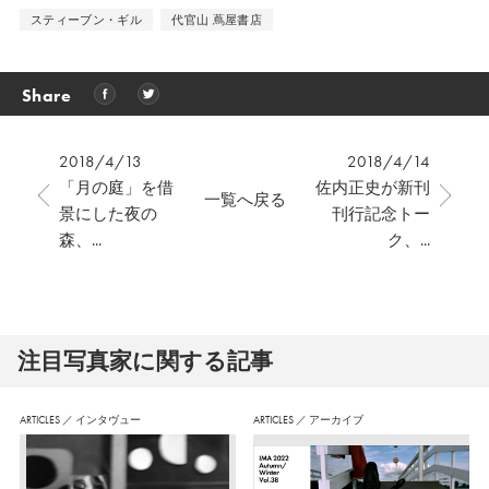
スティーブン・ギル
代官山 蔦屋書店
Share
2018/4/13
2018/4/14
「月の庭」を借
佐内正史が新刊
一覧へ戻る
景にした夜の
刊行記念トー
森、...
ク、...
注⽬写真家に関する記事
ARTICLES
／
インタヴュー
ARTICLES
／
アーカイブ