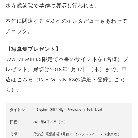
水寺成就院で
本作の展示
も行われる。
本作に関連する
ギルへのインタビュー
もあわせて
チェック。
【写真集プレゼント】
IMA MEMBERS限定で本書のサイン本を1名様にプ
レゼント。締切は2018年5月17日（木）まで。申
込は
こちら
（IMA MEMBERSの詳細・登録は
こち
ら
）。
タイトル
「Stephen Gill『Night Procession』Talk Event」
日程
2018年4月21日（土）
会場
代官山 蔦屋書店
1号館2F イベントスペース（東京都）