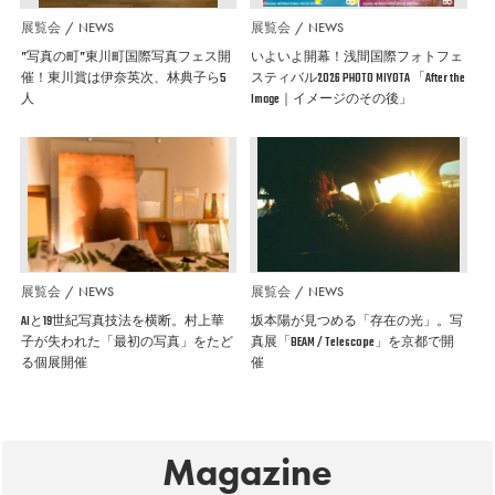
展覧会
NEWS
展覧会
NEWS
”写真の町”東川町国際写真フェス開
いよいよ開幕！浅間国際フォトフェ
催！東川賞は伊奈英次、林典子ら5
スティバル2026 PHOTO MIYOTA 「After the
人
Image｜イメージのその後」
展覧会
NEWS
展覧会
NEWS
AIと19世紀写真技法を横断。村上華
坂本陽が見つめる「存在の光」。写
子が失われた「最初の写真」をたど
真展「BEAM / Telescope」を京都で開
る個展開催
催
Magazine