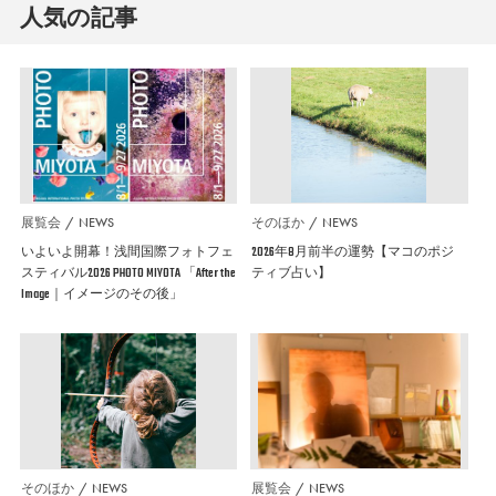
人気の記事
展覧会
NEWS
そのほか
NEWS
いよいよ開幕！浅間国際フォトフェ
2026年8月前半の運勢【マコのポジ
スティバル2026 PHOTO MIYOTA 「After the
ティブ占い】
Image｜イメージのその後」
そのほか
NEWS
展覧会
NEWS