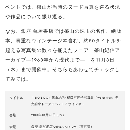
ベントでは、篠山が当時のヌード写真を巡る状況
や作品について振り返る。
なお、銀座 蔦屋書店では篠山の珠玉の名作、絶版
本、貴重なヴィンテージ本含む、約80タイトルを
超える写真集の数々を揃えたフェア「篠山紀信ア
ーカイブ―1968年から現代まで―」を11月8日
（木）まで開催中。そちらもあわせてチェックし
てみては。
タイトル
「BIG BOOK 篠山紀信×樋口可南子写真集『water fruit』発
売記念トークイベント＆サイン会」
会期
2018年10月25日（木）
会場
銀座 蔦屋書店
GINZA ATRIUM（東京都）