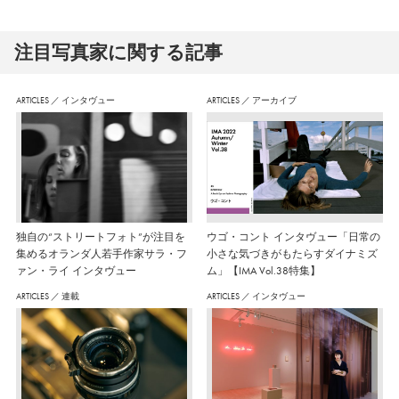
注⽬写真家に関する記事
ARTICLES
／
インタヴュー
ARTICLES
／
アーカイブ
独自の“ストリートフォト”が注目を
ウゴ・コント インタヴュー「日常の
集めるオランダ人若手作家サラ・フ
小さな気づきがもたらすダイナミズ
ァン・ライ インタヴュー
ム」【IMA Vol.38特集】
ARTICLES
／
連載
ARTICLES
／
インタヴュー