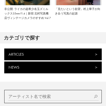
非公開: ライカの超希少名玉ズミル
「見たいという欲望」村上華子が向
ックス35mm f1.4｜新宿 北村写真機
き合う写真の起源
店ヴィンテージカメラのすすめ Vol.7
カテゴリで探す
ARTICLES
NEWS