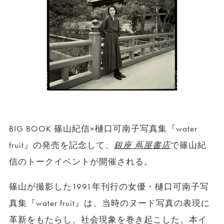
BIG BOOK 篠山紀信×樋口可南子写真集『water
fruit』の発売を記念して、
銀座 蔦屋書店
で篠山紀
信のトークイベントが開催される。
篠山が撮影した1991年刊行の女優・樋口可南子写
真集『water fruit』は、当時のヌード写真の表現に
革新をもたらし、社会現象を巻き起こした。本イ