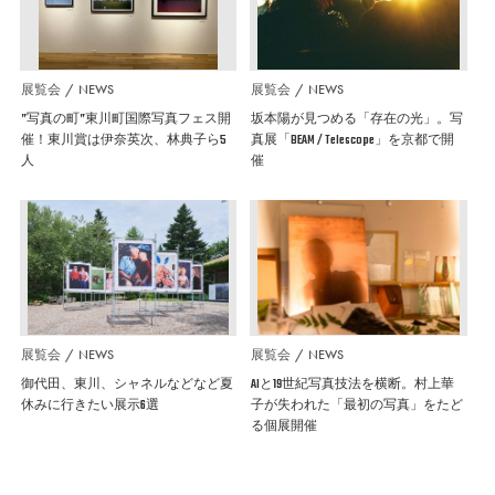
展覧会
NEWS
展覧会
NEWS
”写真の町”東川町国際写真フェス開
坂本陽が見つめる「存在の光」。写
催！東川賞は伊奈英次、林典子ら5
真展「BEAM / Telescope」を京都で開
人
催
展覧会
NEWS
展覧会
NEWS
御代田、東川、シャネルなどなど夏
AIと19世紀写真技法を横断。村上華
休みに行きたい展示6選
子が失われた「最初の写真」をたど
る個展開催