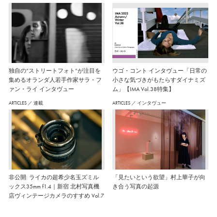
独自の“ストリートフォト”が注目を
ウゴ・コント インタヴュー「日常の
集めるオランダ人若手作家サラ・フ
小さな気づきがもたらすダイナミズ
ァン・ライ インタヴュー
ム」【IMA Vol.38特集】
ARTICLES
／
連載
ARTICLES
／
インタヴュー
非公開: ライカの超希少名玉ズミル
「見たいという欲望」村上華子が向
ックス35mm f1.4｜新宿 北村写真機
き合う写真の起源
店ヴィンテージカメラのすすめ Vol.7