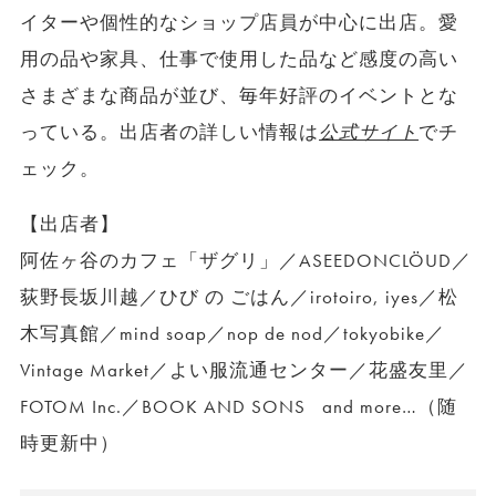
イターや個性的なショップ店員が中心に出店。愛
用の品や家具、仕事で使用した品など感度の高い
さまざまな商品が並び、毎年好評のイベントとな
っている。出店者の詳しい情報は
公式サイト
でチ
ェック。
【出店者】
阿佐ヶ谷のカフェ「ザグリ」／ASEEDONCLÖUD／
荻野長坂川越／ひび の ごはん／irotoiro, iyes／松
木写真館／mind soap／nop de nod／tokyobike／
Vintage Market／よい服流通センター／花盛友里／
FOTOM Inc.／BOOK AND SONS and more…（随
時更新中）