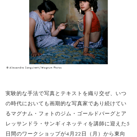
© Alessandra Sanguinetti/Magnum Photos
実験的な手法で写真とテキストを織り交ぜ、いつ
の時代においても画期的な写真家であり続けてい
るマグナム・フォトのジム・ゴールドバーグとア
レッサンドラ・サンギィネッティを講師に迎えた
5
日間のワークショップが
4
月
22
日（月）から東向