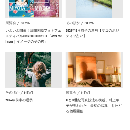
展覧会
NEWS
そのほか
NEWS
いよいよ開幕！浅間国際フォトフェ
2026年8月前半の運勢【マコのポジ
スティバル2026 PHOTO MIYOTA 「After the
ティブ占い】
Image｜イメージのその後」
そのほか
NEWS
展覧会
NEWS
2024年前半の運勢
AIと19世紀写真技法を横断。村上華
子が失われた「最初の写真」をたど
る個展開催