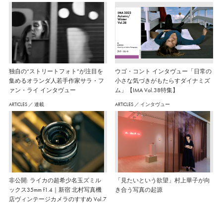
独自の“ストリートフォト”が注目を
ウゴ・コント インタヴュー「日常の
集めるオランダ人若手作家サラ・フ
小さな気づきがもたらすダイナミズ
ァン・ライ インタヴュー
ム」【IMA Vol.38特集】
ARTICLES
／
連載
ARTICLES
／
インタヴュー
非公開: ライカの超希少名玉ズミル
「見たいという欲望」村上華子が向
ックス35mm f1.4｜新宿 北村写真機
き合う写真の起源
店ヴィンテージカメラのすすめ Vol.7