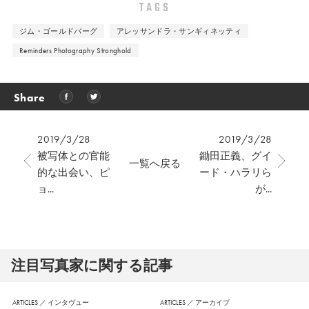
TAGS
ジム・ゴールドバーグ
アレッサンドラ・サンギィネッティ
Reminders Photography Stronghold
Share
2019/3/28
2019/3/28
被写体との官能
鋤田正義、グイ
一覧へ戻る
的な出会い、ピ
ード・ハラリら
ョ...
が...
注⽬写真家に関する記事
ARTICLES
／
インタヴュー
ARTICLES
／
アーカイブ