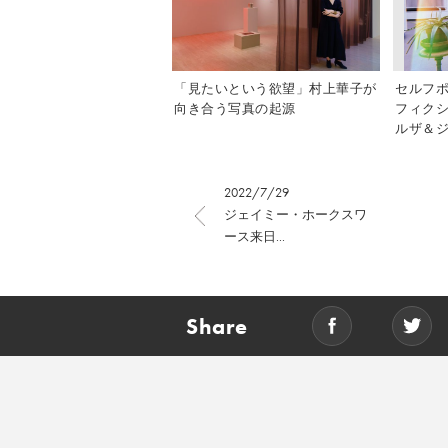
「見たいという欲望」村上華子が
セルフ
向き合う写真の起源
フィク
ルザ＆ジ
2022/7/29
ジェイミー・ホークスワ
ース来日...
Share