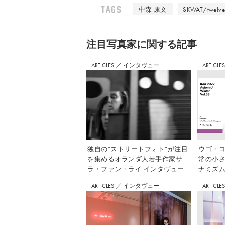
TAGS
中森 康文
SKWAT/twelve
注⽬写真家に関する記事
ARTICLES
／
インタヴュー
ARTICLE
独自の“ストリートフォト”が注目
ウゴ・コ
を集めるオランダ人若手作家サ
常の小
ラ・ファン・ライ インタヴュー
ナミズム」
ARTICLES
／
インタヴュー
ARTICLE