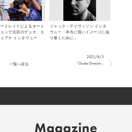
ポートレイトによるオート
ジャック・デイヴィソン インタ
ションで注目のデュオ、エ
ヴュー「本当に強いイメージに辿
ョアナ インタヴュー
り着くために」
2022/8/3
「Osaka Director...
一覧へ戻る
Magazine