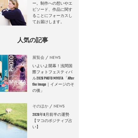
ー。制作への想いやエ
ピソード、作品に関す
ることにフォーカスし
てお届けします。
人気の記事
展覧会
NEWS
いよいよ開幕！浅間国
際フォトフェスティバ
ル2026 PHOTO MIYOTA 「After
the Image｜イメージのそ
の後」
そのほか
NEWS
2026年8月前半の運勢
【マコのポジティブ占
い】