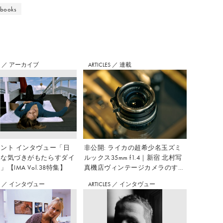
books
S
／
アーカイブ
ARTICLES
／
連載
ント インタヴュー「日
非公開: ライカの超希少名玉ズミ
さな気づきがもたらすダイ
ルックス35mm f1.4｜新宿 北村写
【IMA Vol.38特集】
真機店ヴィンテージカメラのすす
め Vol.7
S
／
インタヴュー
ARTICLES
／
インタヴュー