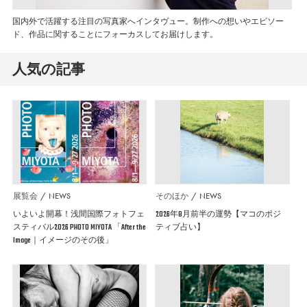
国内外で活躍する注目の写真家へインタヴュー。制作への想いやエピソー
ド、作品に関することにフォーカスしてお届けします。
人気の記事
展覧会
NEWS
そのほか
NEWS
いよいよ開幕！浅間国際フォトフェ
2026年8月前半の運勢【マコのポジ
スティバル2026 PHOTO MIYOTA 「After the
ティブ占い】
Image｜イメージのその後」