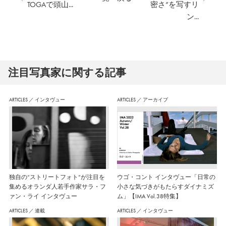
TOGAで頭山...
密さ”を写すリ
ン...
注⽬写真家に関する記事
ARTICLES
／
インタヴュー
ARTICLES
／
アーカイブ
独自の“ストリートフォト”が注目を
ウゴ・コント インタヴュー「日常の
集めるオランダ人若手作家サラ・フ
小さな気づきがもたらすダイナミズ
ァン・ライ インタヴュー
ム」【IMA Vol.38特集】
ARTICLES
／
連載
ARTICLES
／
インタヴュー