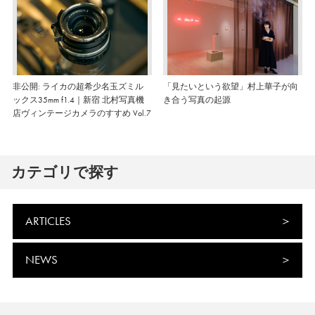
非公開: ライカの超希少名玉ズミル
「見たいという欲望」村上華子が向
ックス35mm f1.4｜新宿 北村写真機
き合う写真の起源
店ヴィンテージカメラのすすめ Vol.7
カテゴリで探す
ARTICLES
NEWS