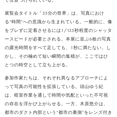
て位置づけられている。
展覧会タイトル「35分の世界」は、写真におけ
る“時間”への意識から生まれている。一般的に、像
をブレずに定着させるには1/125秒程度のシャッタ
ースピードが必要とされる。本展に並ぶ6枚の写真
の露光時間をすべて足しても、1秒に満たない。し
かし、その極めて短い瞬間の集積が、ここではひ
とつの時空として立ち上がる。
参加作家たちは、それぞれ異なるアプローチによ
って写真の可能性を拡張している。頭山ゆう紀
は、暗室作業を通して時間や気配といった不可視
の存在を浮かび上がらせる。一方、木原悠介は、
都市のダクト内部という“都市の裏側”をレンズ付き