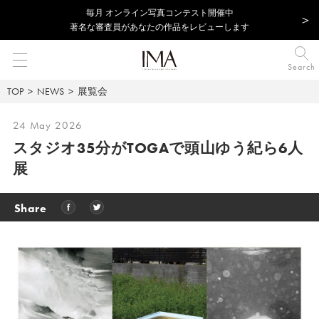
毎⽉ オンライン写真コンテスト開催中
著名な審査員があなたの作品をレビューします
Search
TOP
NEWS
展覧会
24 May 2026
スタジオ35分がTOGAで頭山ゆう紀ら6人
展
Share