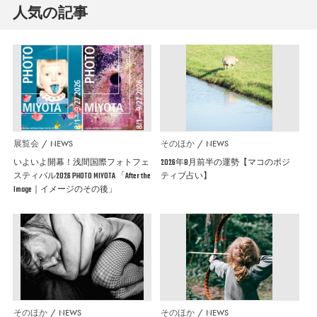
人気の記事
展覧会
NEWS
そのほか
NEWS
いよいよ開幕！浅間国際フォトフェ
2026年8月前半の運勢【マコのポジ
スティバル2026 PHOTO MIYOTA 「After the
ティブ占い】
Image｜イメージのその後」
そのほか
NEWS
そのほか
NEWS