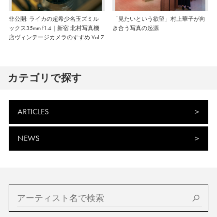
非公開: ライカの超希少名玉ズミル
「見たいという欲望」村上華子が向
ックス35mm f1.4｜新宿 北村写真機
き合う写真の起源
店ヴィンテージカメラのすすめ Vol.7
カテゴリで探す
ARTICLES
NEWS