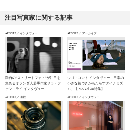
注⽬写真家に関する記事
ARTICLES
／
インタヴュー
ARTICLES
／
アーカイブ
独自の“ストリートフォト”が注目を
ウゴ・コント インタヴュー「日常の
集めるオランダ人若手作家サラ・フ
小さな気づきがもたらすダイナミズ
ァン・ライ インタヴュー
ム」【IMA Vol.38特集】
ARTICLES
／
連載
ARTICLES
／
インタヴュー