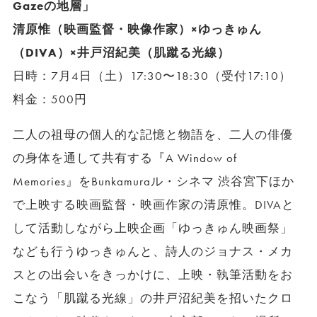
Gazeの地層」
清原惟（映画監督・映像作家）×ゆっきゅん
（DIVA）×井戸沼紀美（肌蹴る光線）
日時：7月4日（土）17:30〜18:30（受付17:10）
料金：500円
二人の祖母の個人的な記憶と物語を、二人の俳優
の身体を通して共有する『A Window of
Memories』をBunkamuraル・シネマ 渋谷宮下ほか
で上映する映画監督・映画作家の清原惟。DIVAと
して活動しながら上映企画「ゆっきゅん映画祭」
なども行うゆっきゅんと、詩人のジョナス・メカ
スとの出会いをきっかけに、上映・執筆活動をお
こなう「肌蹴る光線」の井戸沼紀美を招いたクロ