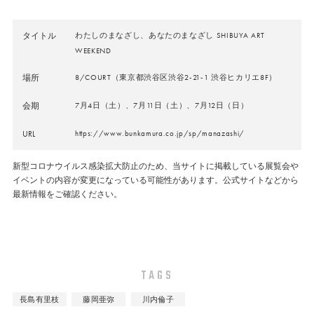
タイトル
わたしのまなざし、あなたのまなざし SHIBUYA ART
WEEKEND
場所
8/COURT（東京都渋谷区渋谷2-21-1 渋谷ヒカリエ8F）
会期
7月4日（土）、7月11日（土）、7月12日（日）
URL
https://www.bunkamura.co.jp/sp/manazashi/
新型コロナウイルス感染拡大防止のため、当サイトに掲載している展覧会や
イベントの内容が変更になっている可能性があります。公式サイトなどから
最新情報をご確認ください。
TAGS
長島有里枝
藤岡亜弥
川内倫子