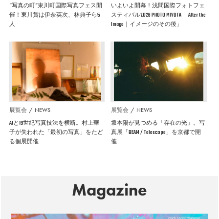
”写真の町”東川町国際写真フェス開
いよいよ開幕！浅間国際フォトフェ
催！東川賞は伊奈英次、林典子ら5
スティバル2026 PHOTO MIYOTA 「After the
人
Image｜イメージのその後」
展覧会
NEWS
展覧会
NEWS
AIと19世紀写真技法を横断。村上華
坂本陽が見つめる「存在の光」。写
子が失われた「最初の写真」をたど
真展「BEAM / Telescope」を京都で開
る個展開催
催
Magazine