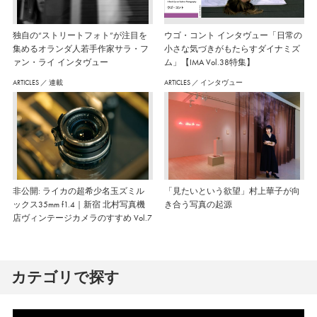
独自の“ストリートフォト”が注目を
ウゴ・コント インタヴュー「日常の
集めるオランダ人若手作家サラ・フ
小さな気づきがもたらすダイナミズ
ァン・ライ インタヴュー
ム」【IMA Vol.38特集】
ARTICLES
／
連載
ARTICLES
／
インタヴュー
非公開: ライカの超希少名玉ズミル
「見たいという欲望」村上華子が向
ックス35mm f1.4｜新宿 北村写真機
き合う写真の起源
店ヴィンテージカメラのすすめ Vol.7
カテゴリで探す