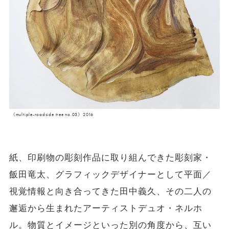
《multiple-roadside tree no.03》2016
紙、印刷物の彫刻作品に取り組んできた彫刻家・
飯田竜太、グラフィックデザイナーとして平面／
視覚情報と向き合ってきた田中義久、その二人の
邂逅から生まれたアーティストデュオ・ネルホ
ル。物質とイメージといった別の角度から、互い