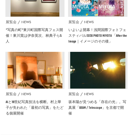
展覧会
NEWS
展覧会
NEWS
”写真の町”東川町国際写真フェス開
いよいよ開幕！浅間国際フォトフェ
催！東川賞は伊奈英次、林典子ら5
スティバル2026 PHOTO MIYOTA 「After the
人
Image｜イメージのその後」
展覧会
NEWS
展覧会
NEWS
AIと19世紀写真技法を横断。村上華
坂本陽が見つめる「存在の光」。写
子が失われた「最初の写真」をたど
真展「BEAM / Telescope」を京都で開
る個展開催
催