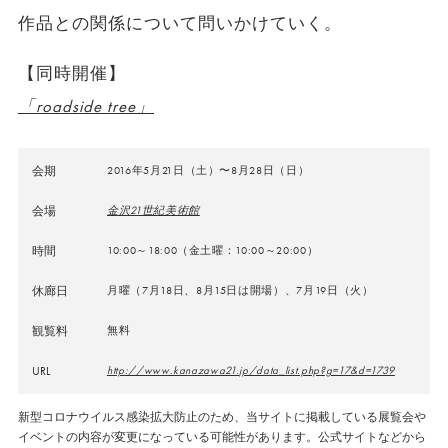
作品との関係について問いかけていく。
【同時開催】
「roadside tree」
会期
2016年5月21日（土）〜8月28日（日）
会場
金沢21世紀美術館
時間
10:00～18:00（金土曜：10:00～20:00）
休廊日
月曜（7月18日、8月15日は開場）、7月19日（火）
観覧料
無料
URL
http://www.kanazawa21.jp/data_list.php?g=17&d=1739
新型コロナウイルス感染拡大防止のため、当サイトに掲載している展覧会や
イベントの内容が変更になっている可能性があります。公式サイトなどから