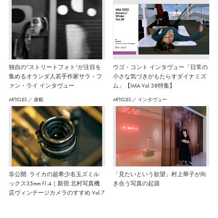
独自の“ストリートフォト”が注目を
ウゴ・コント インタヴュー「日常の
集めるオランダ人若手作家サラ・フ
小さな気づきがもたらすダイナミズ
ァン・ライ インタヴュー
ム」【IMA Vol.38特集】
ARTICLES
／
連載
ARTICLES
／
インタヴュー
非公開: ライカの超希少名玉ズミル
「見たいという欲望」村上華子が向
ックス35mm f1.4｜新宿 北村写真機
き合う写真の起源
店ヴィンテージカメラのすすめ Vol.7