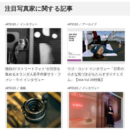
注⽬写真家に関する記事
ARTICLES
／
インタヴュー
ARTICLES
／
アーカイブ
独自の“ストリートフォト”が注目を
ウゴ・コント インタヴュー「日常の
集めるオランダ人若手作家サラ・フ
小さな気づきがもたらすダイナミズ
ァン・ライ インタヴュー
ム」【IMA Vol.38特集】
ARTICLES
／
連載
ARTICLES
／
インタヴュー