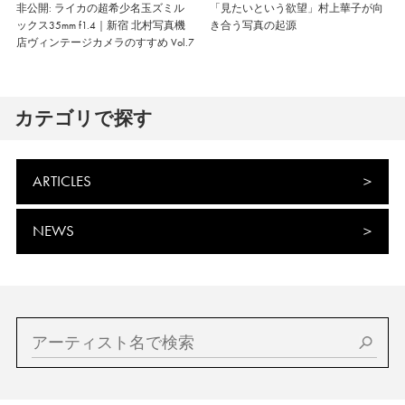
非公開: ライカの超希少名玉ズミル
「見たいという欲望」村上華子が向
ックス35mm f1.4｜新宿 北村写真機
き合う写真の起源
店ヴィンテージカメラのすすめ Vol.7
カテゴリで探す
ARTICLES
NEWS