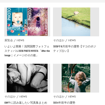
展覧会
NEWS
そのほか
NEWS
いよいよ開幕！浅間国際フォトフェ
2026年8月前半の運勢【マコのポジ
スティバル2026 PHOTO MIYOTA 「After the
ティブ占い】
Image｜イメージのその後」
そのほか
NEWS
そのほか
NEWS
GW中に読み返したい写真集まとめ
2024年前半の運勢