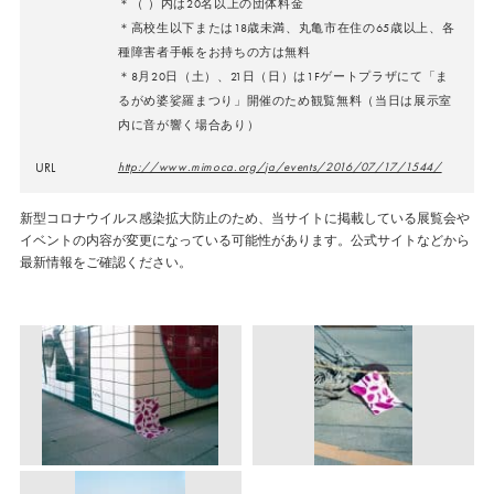
＊（ ）内は20名以上の団体料金
＊高校生以下または18歳未満、丸亀市在住の65歳以上、各
種障害者手帳をお持ちの方は無料
＊8月20日（土）、21日（日）は1Fゲートプラザにて「ま
るがめ婆娑羅まつり」開催のため観覧無料（当日は展示室
内に音が響く場合あり）
URL
http://www.mimoca.org/ja/events/2016/07/17/1544/
新型コロナウイルス感染拡大防止のため、当サイトに掲載している展覧会や
イベントの内容が変更になっている可能性があります。公式サイトなどから
最新情報をご確認ください。