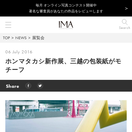
毎⽉ オンライン写真コンテスト開催中
著名な審査員があなたの作品をレビューします
Search
TOP
NEWS
展覧会
06 July 2016
ホンマタカシ新作展、三越の包装紙がモ
チーフ
Share