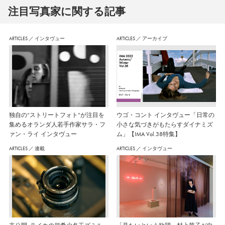
注⽬写真家に関する記事
ARTICLES
／
インタヴュー
ARTICLES
／
アーカイブ
独自の“ストリートフォト”が注目を
ウゴ・コント インタヴュー「日常の
集めるオランダ人若手作家サラ・フ
小さな気づきがもたらすダイナミズ
ァン・ライ インタヴュー
ム」【IMA Vol.38特集】
ARTICLES
／
連載
ARTICLES
／
インタヴュー