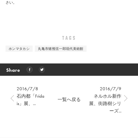
さい。
TAGS
ホンマタカシ
丸亀市猪熊弦一郎現代美術館
Share
2016/7/8
2016/7/9
石内都「Frida
ネルホル新作
一覧へ戻る
is」展、...
展、街路樹シリ
ーズ...