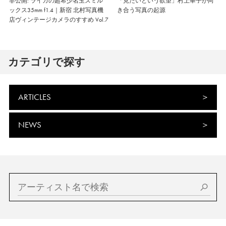
非公開: ライカの超希少名玉ズミル
「見たいという欲望」村上華子が向
ックス35mm f1.4｜新宿 北村写真機
き合う写真の起源
店ヴィンテージカメラのすすめ Vol.7
カテゴリで探す
ARTICLES
NEWS