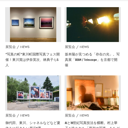
展覧会
NEWS
展覧会
NEWS
”写真の町”東川町国際写真フェス開
坂本陽が見つめる「存在の光」。写
催！東川賞は伊奈英次、林典子ら5
真展「BEAM / Telescope」を京都で開
人
催
展覧会
NEWS
展覧会
NEWS
御代田、東川、シャネルなどなど夏
AIと19世紀写真技法を横断。村上華