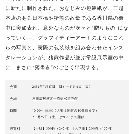
に新たに制作された。おなじみの包装紙が、三越
本店のある日本橋や猪熊の故郷である香川県の街
中に突如表れ、意外なものが次々と“贈りもの”にな
っていく―。グラフィティーアートのようなこれ
らの写真と、実際の包装紙を組み合わせたインス
タレーションが、猪熊作品が並ぶ常設展示室の中
に、まさに“落書き”のごとく出現する。
会期
2016年7月17日（日）～11月6日（日）
会場
丸亀市猪熊弦一郎現代美術館
時間
10:00～18:00（入場は閉館の30分前まで）
＊8月27日（土）は21:00まで開館
観覧料
【一般】300円（240円）【大学生】200円（160円）