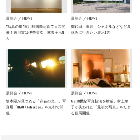
展覧会
NEWS
展覧会
NEWS
”写真の町”東川町国際写真フェス開
御代田、東川、シャネルなどなど夏
催！東川賞は伊奈英次、林典子ら5
休みに行きたい展示6選
人
展覧会
NEWS
展覧会
NEWS
坂本陽が見つめる「存在の光」。写
AIと19世紀写真技法を横断。村上華
真展「BEAM / Telescope」を京都で開
子が失われた「最初の写真」をたど
催
る個展開催