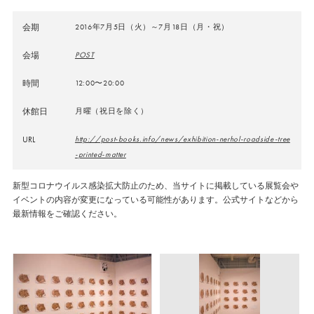
会期
2016年7月5日（火）～7月18日（月・祝）
会場
POST
時間
12:00〜20:00
休館日
月曜（祝日を除く）
URL
http://post-books.info/news/exhibition-nerhol-roadside-tree
-printed-matter
新型コロナウイルス感染拡大防止のため、当サイトに掲載している展覧会や
イベントの内容が変更になっている可能性があります。公式サイトなどから
最新情報をご確認ください。