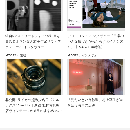
独自の“ストリートフォト”が注目を
ウゴ・コント インタヴュー「日常の
集めるオランダ人若手作家サラ・フ
小さな気づきがもたらすダイナミズ
ァン・ライ インタヴュー
ム」【IMA Vol.38特集】
ARTICLES
／
連載
ARTICLES
／
インタヴュー
非公開: ライカの超希少名玉ズミル
「見たいという欲望」村上華子が向
ックス35mm f1.4｜新宿 北村写真機
き合う写真の起源
店ヴィンテージカメラのすすめ Vol.7