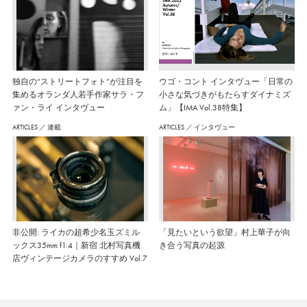
独自の“ストリートフォト”が注目を
ウゴ・コント インタヴュー「日常の
集めるオランダ人若手作家サラ・フ
小さな気づきがもたらすダイナミズ
ァン・ライ インタヴュー
ム」【IMA Vol.38特集】
ARTICLES
／
連載
ARTICLES
／
インタヴュー
非公開: ライカの超希少名玉ズミル
「見たいという欲望」村上華子が向
ックス35mm f1.4｜新宿 北村写真機
き合う写真の起源
店ヴィンテージカメラのすすめ Vol.7