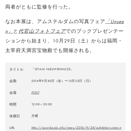
両者がともに監修を行った。
なお本展は、アムステルダムの写真フェア
「Unsee
n」
と
代官山フォトフェア
でのブックプレゼンテー
ションから始まり、10月29日（土）からは福岡・
太宰府天満宮宝物殿でも開催される。
タイトル
「OTANI NIEUWENHUIZE」
会期
2016年9月30日（金）〜10月23日（日）
会場
POST
時間
12:00～20:00
休廊日
月曜
URL
http://post-books.info/news/2016/9/28/exhibition-otani-n