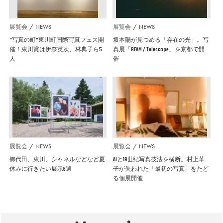
展覧会
NEWS
展覧会
NEWS
”写真の町”東川町国際写真フェス開
坂本陽が見つめる「存在の光」。写
催！東川賞は伊奈英次、林典子ら5
真展「BEAM / Telescope」を京都で開
人
催
展覧会
NEWS
展覧会
NEWS
御代田、東川、シャネルなどなど夏
AIと19世紀写真技法を横断。村上華
休みに行きたい展示6選
子が失われた「最初の写真」をたど
る個展開催