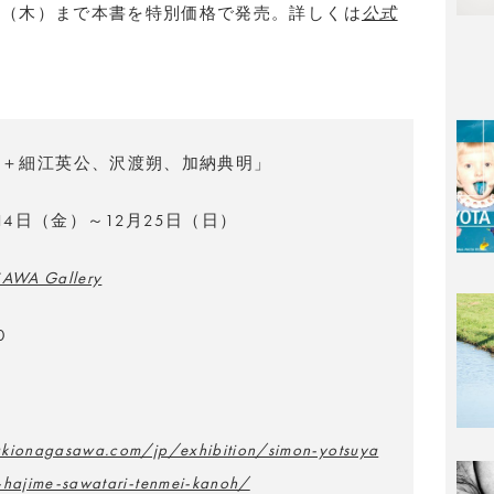
10月13日（木）まで本書を特別価格で発売。詳しくは
公式
ン＋細江英公、沢渡朔、加納典明」
月14日（金）～12月25日（日）
AWA Gallery
0
kionagasawa.com/jp/exhibition/simon-yotsuya
-hajime-sawatari-tenmei-kanoh/