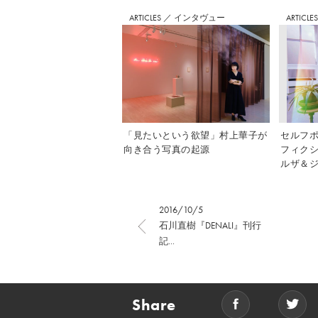
ARTICLES
／
インタヴュー
ARTICLE
「見たいという欲望」村上華子が
セルフ
向き合う写真の起源
フィク
ルザ＆ジ
2016/10/5
石川直樹『DENALI』刊行
記...
Share