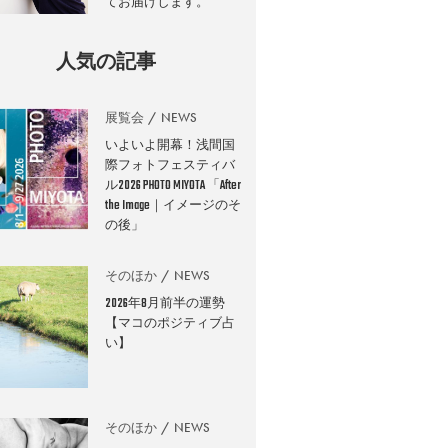
てお届けします。
人気の記事
展覧会
NEWS
いよいよ開幕！浅間国
際フォトフェスティバ
ル2026 PHOTO MIYOTA 「After
the Image｜イメージのそ
の後」
そのほか
NEWS
2026年8月前半の運勢
【マコのポジティブ占
い】
そのほか
NEWS