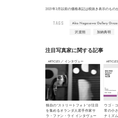
2021年3月以前の価格表記は税抜き表示のも
TAGS
Akio Nagasawa Gallery Ginza
沢渡朔
加納典明
注⽬写真家に関する記事
ARTICLES
／
インタヴュー
ARTICLE
独自の“ストリートフォト”が注目
ウゴ・コ
を集めるオランダ人若手作家サ
常の小
ラ・ファン・ライ インタヴュー
ナミズム」