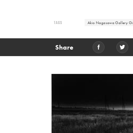
TAGS
Akio Nagasawa Gallery G
Share