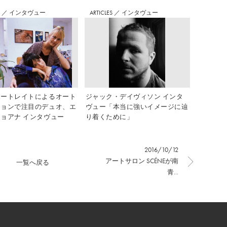
め Vol.7
S
／
インタヴュー
ARTICLES
／
インタヴュー
ポートレイトによるオート
ジャック・デイヴィソン インタ
ションで注目のデュオ、エ
ヴュー「本当に強いイメージに辿
ョアナ インタヴュー
り着くために」
2016/10/12
アートサロン SCÉNEが南
一覧へ戻る
青...