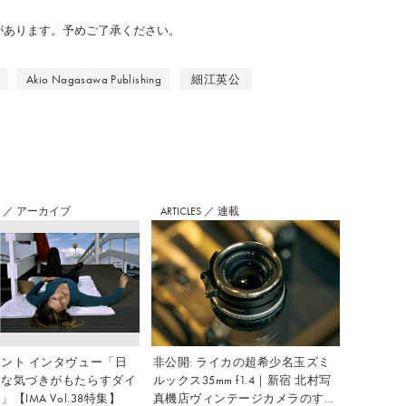
のがあります。予めご了承ください。
Akio Nagasawa Publishing
細江英公
S
／
アーカイブ
ARTICLES
／
連載
ント インタヴュー「日
非公開: ライカの超希少名玉ズミ
さな気づきがもたらすダイ
ルックス35mm f1.4｜新宿 北村写
【IMA Vol.38特集】
真機店ヴィンテージカメラのすす