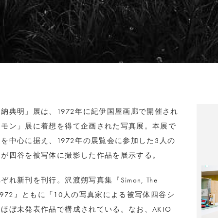
納典明」展は、1972年に紀伊国屋画廊で開催され
シモン」展に着想を得て企画された写真展。本展で
を中心に据え、1972年の展覧会に参加した3人の
明が四谷を被写体に撮影した作品を展示する。
新刊を刊行。沢渡朔写真集『Simon, The
, 1972』ともに「10人の写真家による被写体四谷シ
ほぼ未発表作品で構成されている。なお、AKIO