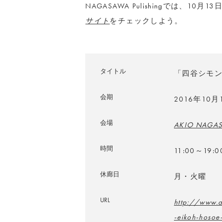
NAGASAWA Pulishingでは、
サイト
をチェックしよう。
タイトル
「四谷シモ
会期
2016年10
会場
AKIO NAGAS
時間
11:00～19:0
休廊日
月・火曜
URL
http://www.a
-eikoh-hosoe