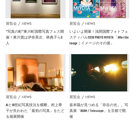
展覧会
NEWS
展覧会
NEWS
”写真の町”東川町国際写真フェス開
いよいよ開幕！浅間国際フォトフェ
催！東川賞は伊奈英次、林典子ら5
スティバル2026 PHOTO MIYOTA 「After the
人
Image｜イメージのその後」
展覧会
NEWS
展覧会
NEWS
AIと19世紀写真技法を横断。村上華
坂本陽が見つめる「存在の光」。写
子が失われた「最初の写真」をたど
真展「BEAM / Telescope」を京都で開
る個展開催
催