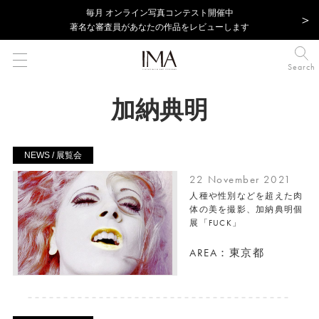
毎⽉ オンライン写真コンテスト開催中
著名な審査員があなたの作品をレビューします
Search
加納典明
NEWS / 展覧会
22 November 2021
人種や性別などを超えた肉
体の美を撮影、加納典明個
展「FUCK」
AREA：東京都