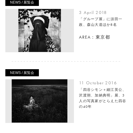
NEWS / 展覧会
3 April 2018
「グループ展」に須田一
政、森山大道ほか8名
AREA：東京都
NEWS / 展覧会
11 October 2016
「四谷シモン＋細江英公、
沢渡朔、加納典明」展、3
人の写真家がとらえた四谷
の40年