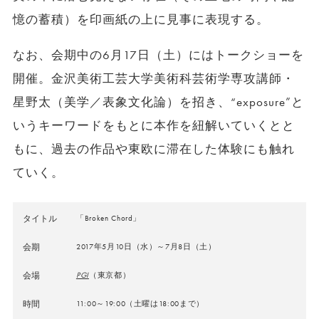
憶の蓄積）を印画紙の上に見事に表現する。
なお、会期中の6月17日（土）にはトークショーを
開催。金沢美術工芸大学美術科芸術学専攻講師・
星野太（美学／表象文化論）を招き、“exposure”と
いうキーワードをもとに本作を紐解いていくとと
もに、過去の作品や東欧に滞在した体験にも触れ
ていく。
タイトル
「Broken Chord」
会期
2017年5月10日（水）～7月8日（土）
会場
PGI
（東京都）
時間
11:00～19:00（土曜は18:00まで）