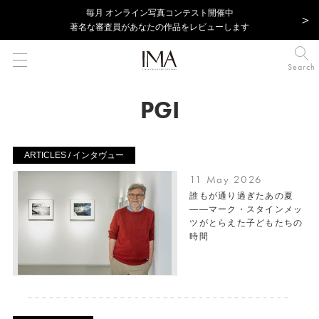
毎⽉ オンライン写真コンテスト開催中
著名な審査員があなたの作品をレビューします
Search
PGI
ARTICLES / インタヴュー
11 May 2026
誰もが通り過ぎたあの夏
――マーク・スタインメッ
ツがとらえた子どもたちの
時間