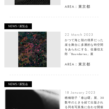
AREA：東京都
NEWS / 展覧会
22 March 2023
かつて海と陸の境界だった
崖を舞台に多層的な時空間
をあらわにする、佐藤信太
郎「Boundaries」展
AREA：東京都
NEWS / 展覧会
18 January 2023
楢橋朝子「春は曙」展、30
数年のときを経て出版され
る同名写真集に合わせ開催