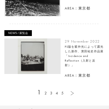
AREA：東京都
NEWS / 展覧会
29 November 2022
PS版を紫外光によって露光
した新作、濱田祐史作品展
「Incidence and
Reflection（入射と反
射）」
AREA：東京都
1
2
3
4
5