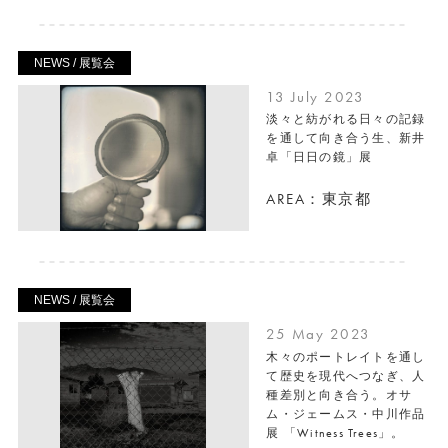
NEWS / 展覧会
13 July 2023
淡々と紡がれる日々の記録
を通して向き合う生、新井
卓「日日の鏡」展
AREA：東京都
NEWS / 展覧会
25 May 2023
木々のポートレイトを通し
て歴史を現代へつなぎ、人
種差別と向き合う。オサ
ム・ジェームス・中川作品
展 「Witness Trees」。