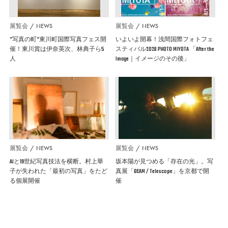
展覧会
NEWS
展覧会
NEWS
”写真の町”東川町国際写真フェス開
いよいよ開幕！浅間国際フォトフェ
催！東川賞は伊奈英次、林典子ら5
スティバル2026 PHOTO MIYOTA 「After the
人
Image｜イメージのその後」
展覧会
NEWS
展覧会
NEWS
AIと19世紀写真技法を横断。村上華
坂本陽が見つめる「存在の光」。写
子が失われた「最初の写真」をたど
真展「BEAM / Telescope」を京都で開
る個展開催
催