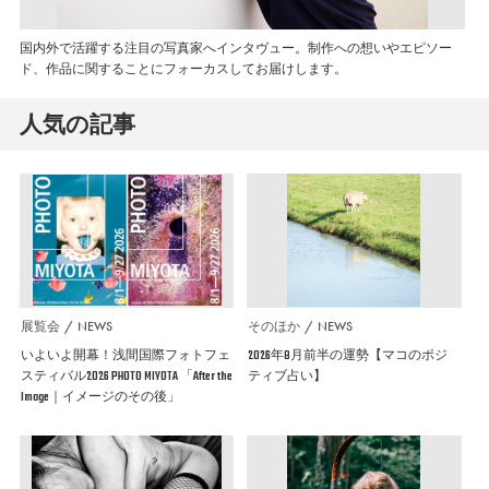
国内外で活躍する注目の写真家へインタヴュー。制作への想いやエピソー
ド、作品に関することにフォーカスしてお届けします。
人気の記事
展覧会
NEWS
そのほか
NEWS
いよいよ開幕！浅間国際フォトフェ
2026年8月前半の運勢【マコのポジ
スティバル2026 PHOTO MIYOTA 「After the
ティブ占い】
Image｜イメージのその後」