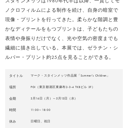
スタインメッツは1980年代半ば以降、⼀貫してモ
ノクロフィルムによる制作を続け、⾃⾝の暗室で
現像・プリントを⾏ってきた。柔らかな階調と豊
かなディテールをもつプリントは、⼦どもたちの
表情や⾝振りだけでなく、光や空気の密度までも
繊細に描き出している。本展では、ゼラチン・シ
ルバー・プリント約25点を見ることができる。
タイトル
マーク・スタインメッツ作品展「Summer’s Children」
場所
PGI（東京都港区東⿇布2-3-4 TKBビル 3F）
会期
3月16日（月）～5月13日（水）
時間
11:00～18:00
休み
日曜日、祝日