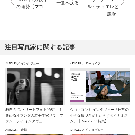
一覧へ戻る
の運勢【マコ...
ル・ティエレと
題府...
注⽬写真家に関する記事
ARTICLES
／
インタヴュー
ARTICLES
／
アーカイブ
独自の“ストリートフォト”が注目を
ウゴ・コント インタヴュー「日常の
集めるオランダ人若手作家サラ・フ
小さな気づきがもたらすダイナミズ
ァン・ライ インタヴュー
ム」【IMA Vol.38特集】
ARTICLES
／
連載
ARTICLES
／
インタヴュー