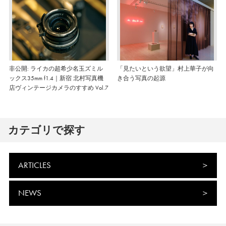
非公開: ライカの超希少名玉ズミル
「見たいという欲望」村上華子が向
ックス35mm f1.4｜新宿 北村写真機
き合う写真の起源
店ヴィンテージカメラのすすめ Vol.7
カテゴリで探す
ARTICLES
NEWS