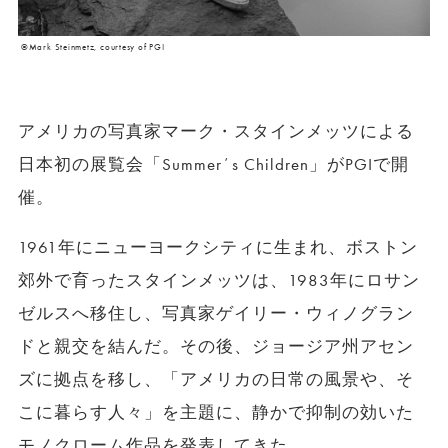
©Mark Steinmetz, courtesy of PGI
アメリカの写真家マーク・スタインメッツによる
日本初の展覧会「Summerʼs Children」がPGIで開
催。
1961年にニューヨークシティに⽣まれ、ボストン
郊外で育ったスタインメッツは、1983年にロサン
ゼルスへ移住し、写真家ゲイリー・ウィノグラン
ドと親交を結んだ。その後、ジョージア州アセン
ズに拠点を移し、「アメリカの⽇常の⾵景や、そ
こに暮らす⼈々」を主題に、静かで抑制の効いた
モノクローム作品を発表してきた。