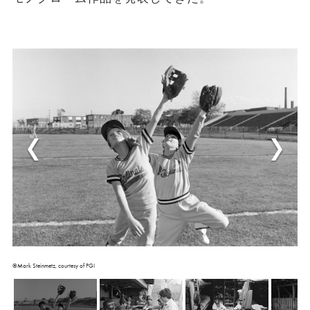
©Mark Steinmetz, courtesy of PGI