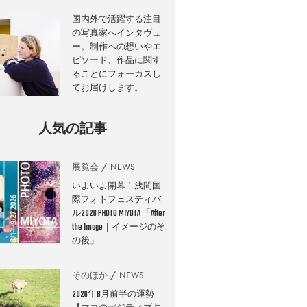
国内外で活躍する注目
の写真家へインタヴュ
ー。制作への想いやエ
ピソード、作品に関す
ることにフォーカスし
てお届けします。
人気の記事
展覧会
NEWS
いよいよ開幕！浅間国
際フォトフェスティバ
ル2026 PHOTO MIYOTA 「After
the Image｜イメージのそ
の後」
そのほか
NEWS
2026年8月前半の運勢