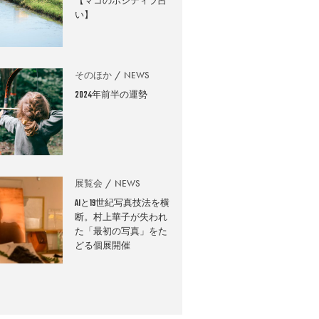
【マコのポジティブ占
い】
そのほか
NEWS
2024年前半の運勢
展覧会
NEWS
AIと19世紀写真技法を横
断。村上華子が失われ
た「最初の写真」をた
どる個展開催