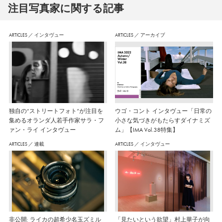
注⽬写真家に関する記事
ARTICLES
／
インタヴュー
ARTICLES
／
アーカイブ
独自の“ストリートフォト”が注目を
ウゴ・コント インタヴュー「日常の
集めるオランダ人若手作家サラ・フ
小さな気づきがもたらすダイナミズ
ァン・ライ インタヴュー
ム」【IMA Vol.38特集】
ARTICLES
／
連載
ARTICLES
／
インタヴュー
非公開: ライカの超希少名玉ズミル
「見たいという欲望」村上華子が向