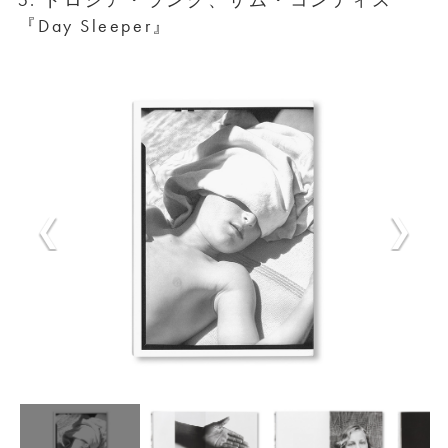
『Day Sleeper』