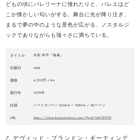
どもの頃にバレリーナに憧れたりと、バレエはど
こか懐かしい匂いがする。舞台に光が降り注ぎ、
まるで夢の中のような景色が広がる、ノスタルジ
ックでありながらも瑞々さに満ちている。
タイトル
木村 和平『袖幕』
出版社
aptp
価格
4,500円＋tax
発行年
2018年
仕様
ハードカバー/ 243mm × 188mm / 80ページ
URL
https://store.bookandsons.com/?pid=144767010
7. デヴィッド・ブランドン・ギーティング