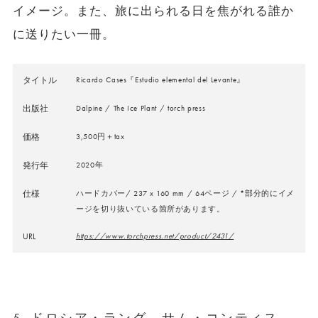
イメージ。また、旅に出られる日を焦がれる誰か
に送りたい一冊。
タイトル
Ricardo Cases『Estudio elemental del Levante』
出版社
Dalpine / The Ice Plant / torch press
価格
3,500円＋tax
発行年
2020年
仕様
ハードカバー/ 237 x 160 mm / 64ページ / *部分的にイメ
ージを切り抜いている箇所があります。
URL
https://www.torchpress.net/product/2431/
5. ドロシア・ラング、サム・コンティス