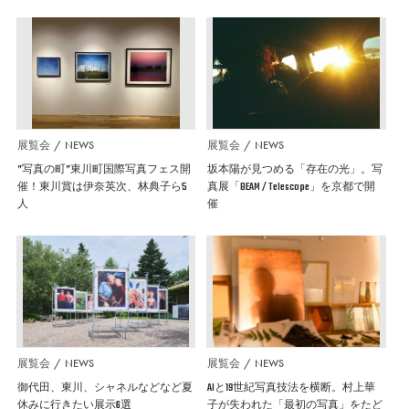
展覧会
NEWS
展覧会
NEWS
”写真の町”東川町国際写真フェス開
坂本陽が見つめる「存在の光」。写
催！東川賞は伊奈英次、林典子ら5
真展「BEAM / Telescope」を京都で開
人
催
展覧会
NEWS
展覧会
NEWS
御代田、東川、シャネルなどなど夏
AIと19世紀写真技法を横断。村上華
休みに行きたい展示6選
子が失われた「最初の写真」をたど