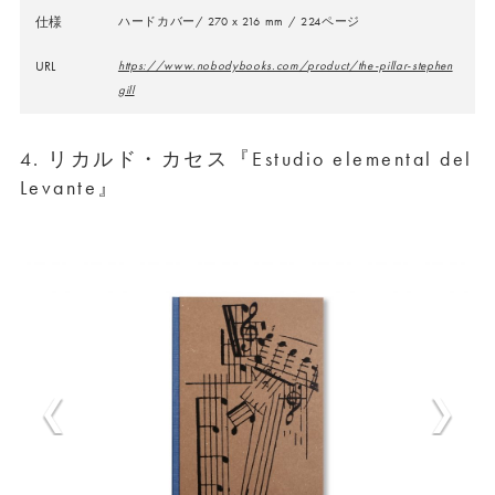
仕様
ハードカバー/ 270 x 216 mm / 224ページ
URL
https://www.nobodybooks.com/product/the-pillar-stephen
gill
4. リカルド・カセス『Estudio elemental del
Levante』