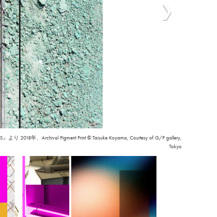
2018年、Archival Pigment Print © Taisuke Koyama, Courtesy of G/P gallery,
Tokyo