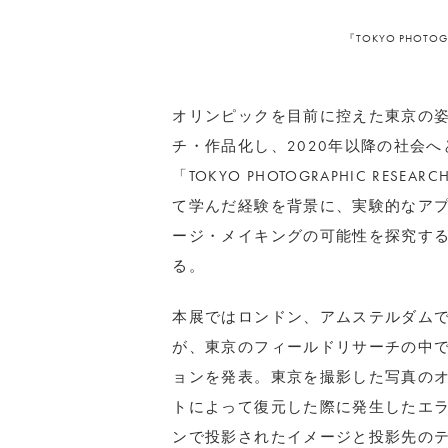
『TOKYO PHOTOGRAP
オリンピックを目前に控えた東京の
チ・作品化し、
2020
年以降の社会へ
「
TOKYO PHOTOGRAPHIC RESEARC
て学んだ経験を背景に、実験的なア
ージ・メイキングの可能性を探究す
る。
本展ではロンドン、アムステルダム
が、東京のフィールドリサーチの中
ョンを発表。東京を撮影した写真の
トによって復元した際に発生したエ
ンで投影されたイメージと投影先の