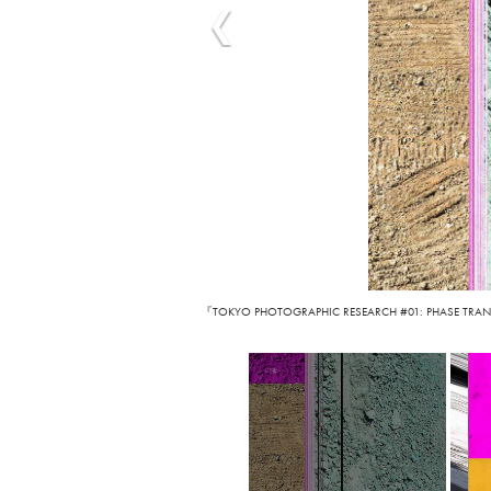
『TOKYO PHOTOGRAPHIC RESEARCH #01: PHASE TRANS』より 