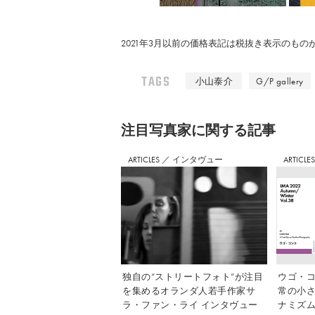
2021年3月以前の価格表記は税抜き表示のも
TAGS
小山泰介
G/P gallery
注⽬写真家に関する記事
ARTICLES
／
インタヴュー
ARTICLE
独自の“ストリートフォト”が注目
ウゴ・コ
を集めるオランダ人若手作家サ
常の小
ラ・ファン・ライ インタヴュー
ナミズム」