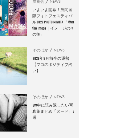
展覧会
NEWS
いよいよ開幕！浅間国
際フォトフェスティバ
ル2026 PHOTO MIYOTA 「After
the Image｜イメージのそ
の後」
そのほか
NEWS
2026年8月前半の運勢
【マコのポジティブ占
い】
そのほか
NEWS
GW中に読み返したい写
真集まとめ「ヌード」5
選