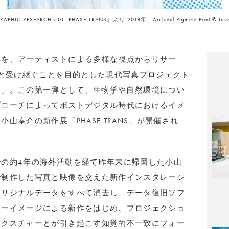
HIC RESEARCH #01: PHASE TRANS』より 2018年、Archival Pigment Print © Taisuke 
姿を、アーティストによる多様な視点からリサー
と受け継ぐことを目的とした現代写真プロジェクト
H」
。この第一弾として、生物学や自然環境につい
プローチによってポストデジタル時代におけるイメ
る小山泰介の新作展「
PHASE TRANS
」が開催され
での約
4
年の海外活動を経て昨年末に帰国した小山
で制作した写真と映像を交えた新作インスタレーシ
オリジナルデータをすべて消去し、データ復旧ソフ
ラーイメージによる新作をはじめ、プロジェクショ
テクスチャーとが引き起こす知覚的不一致にフォー