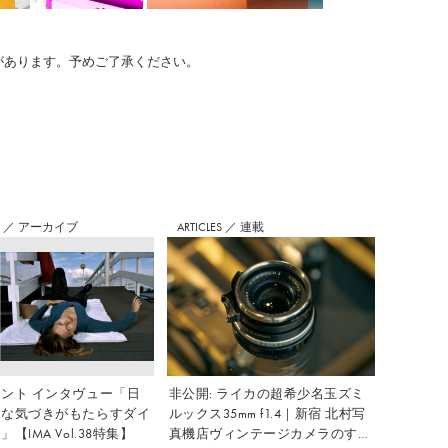
のがあります。予めご了承ください。
S
／
アーカイブ
ARTICLES
／
連載
ント インタヴュー「日
非公開: ライカの超希少名玉ズミ
さな気づきがもたらすダイ
ルックス35mm f1.4｜新宿 北村写
【IMA Vol.38特集】
真機店ヴィンテージカメラのすす