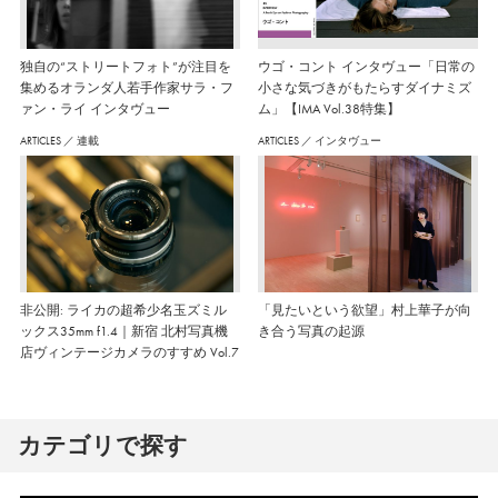
独自の“ストリートフォト”が注目を
ウゴ・コント インタヴュー「日常の
集めるオランダ人若手作家サラ・フ
小さな気づきがもたらすダイナミズ
ァン・ライ インタヴュー
ム」【IMA Vol.38特集】
ARTICLES
／
連載
ARTICLES
／
インタヴュー
非公開: ライカの超希少名玉ズミル
「見たいという欲望」村上華子が向
ックス35mm f1.4｜新宿 北村写真機
き合う写真の起源
店ヴィンテージカメラのすすめ Vol.7
カテゴリで探す