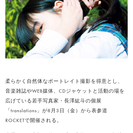
柔らかく自然体なポートレイト撮影を得意とし、
音楽雑誌や
WEB
媒体、
CD
ジャケットと活動の場を
広げている若手写真家・長澤紘斗の個展
「
translations
」が8月3日（金）から表参道
ROCKETで開催される。