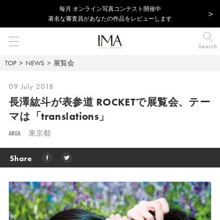
毎⽉ オンライン写真コンテスト開催中
著名な審査員があなたの作品をレビューします
Search
TOP
NEWS
展覧会
09 July 2018
長澤紘斗が表参道 ROCKETで展覧会、
テー
マは「translations」
AREA
東京都
Share