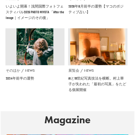
いよいよ開幕！浅間国際フォトフェ
2026年8月前半の運勢【マコのポジ
スティバル2026 PHOTO MIYOTA 「After the
ティブ占い】
Image｜イメージのその後」
そのほか
NEWS
展覧会
NEWS
2024年前半の運勢
AIと19世紀写真技法を横断。村上華
子が失われた「最初の写真」をたど
る個展開催
Magazine