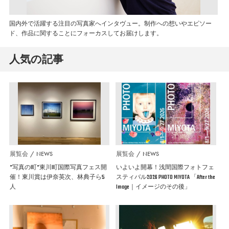
国内外で活躍する注目の写真家へインタヴュー。制作への想いやエピソー
ド、作品に関することにフォーカスしてお届けします。
人気の記事
展覧会
NEWS
展覧会
NEWS
”写真の町”東川町国際写真フェス開
いよいよ開幕！浅間国際フォトフェ
催！東川賞は伊奈英次、林典子ら5
スティバル2026 PHOTO MIYOTA 「After the
人
Image｜イメージのその後」