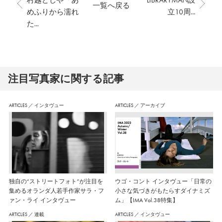
村越としや「あ
LIBRARYMAN設
一覧へ戻る
めふりから濡れ
立10周...
た...
注⽬写真家に関する記事
ARTICLES
／
インタヴュー
ARTICLES
／
アーカイブ
独自の“ストリートフォト”が注目を
ウゴ・コント インタヴュー「日常の
集めるオランダ人若手作家サラ・フ
小さな気づきがもたらすダイナミズ
ァン・ライ インタヴュー
ム」【IMA Vol.38特集】
ARTICLES
／
連載
ARTICLES
／
インタヴュー