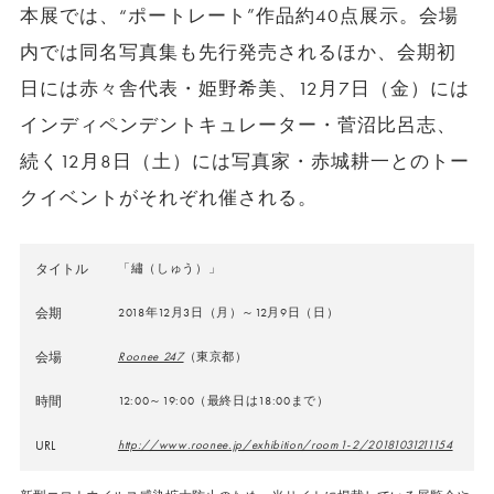
本展では、“ポートレート”作品約40点展示。会場
内では同名写真集も先行発売されるほか、会期初
日には赤々舎代表・姫野希美、12月7日（金）には
インディペンデントキュレーター・菅沼比呂志、
続く12月8日（土）には写真家・赤城耕一とのトー
クイベントがそれぞれ催される。
タイトル
「繡（しゅう）」
会期
2018年12月3日（月）～12月9日（日）
会場
Roonee 247
（東京都）
時間
12:00～19:00（最終日は18:00まで）
URL
http://www.roonee.jp/exhibition/room1-2/20181031211154