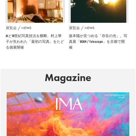
展覧会
NEWS
展覧会
NEWS
AIと19世紀写真技法を横断。村上華
坂本陽が見つめる「存在の光」。写
子が失われた「最初の写真」をたど
真展「BEAM / Telescope」を京都で開
る個展開催
催
Magazine