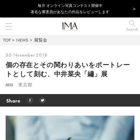
毎⽉ オンライン写真コンテスト開催中
著名な審査員があなたの作品をレビューします
Search
TOP
NEWS
展覧会
30 November 2018
個の存在とその関わりあいをポートレー
トとして刻む、中井菜央「繡」展
AREA
東京都
Share