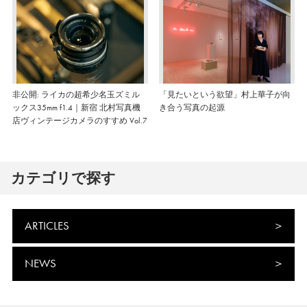
非公開: ライカの超希少名玉ズミル
「見たいという欲望」村上華子が向
ックス35mm f1.4｜新宿 北村写真機
き合う写真の起源
店ヴィンテージカメラのすすめ Vol.7
カテゴリで探す
ARTICLES
NEWS