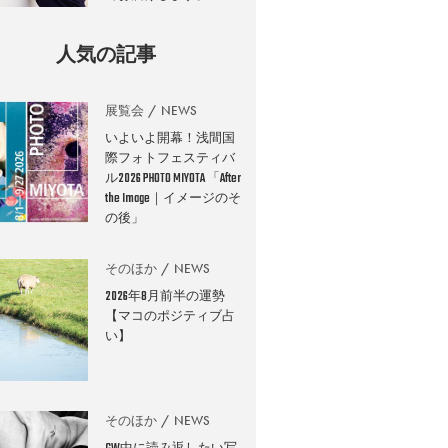
人気の記事
展覧会
NEWS
いよいよ開幕！浅間国
際フォトフェスティバ
ル2026 PHOTO MIYOTA 「After
the Image｜イメージのそ
の後」
そのほか
NEWS
2026年8月前半の運勢
【マコのポジティブ占
い】
そのほか
NEWS