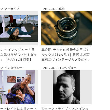
S
／
アーカイブ
ARTICLES
／
連載
ント インタヴュー「日
非公開: ライカの超希少名玉ズミ
さな気づきがもたらすダイ
ルックス35mm f1.4｜新宿 北村写
【IMA Vol.38特集】
真機店ヴィンテージカメラのすす
め Vol.7
S
／
インタヴュー
ARTICLES
／
インタヴュー
ポートレイトによるオート
ジャック・デイヴィソン インタ