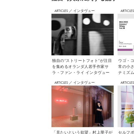
ARTICLES
／
インタヴュー
ARTICLE
独自の“ストリートフォト”が注目
ウゴ・コ
を集めるオランダ人若手作家サ
常の小
ラ・ファン・ライ インタヴュー
ナミズム」
ARTICLES
／
インタヴュー
ARTICLE
「見たいという欲望」村上華子が
セルフ