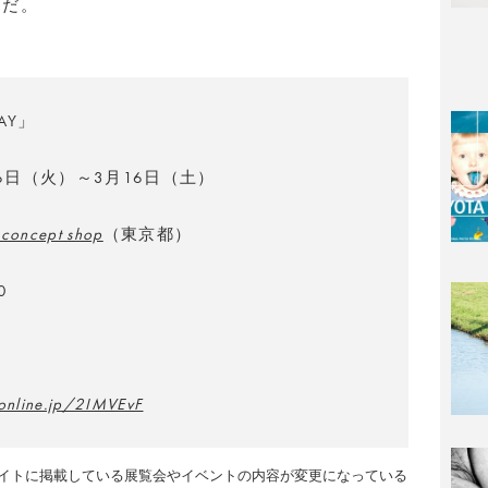
うだ。
AY」
26日（火）～3月16日（土）
 concept shop
（東京都）
0
aonline.jp/2IMVEvF
イトに掲載している展覧会やイベントの内容が変更になっている