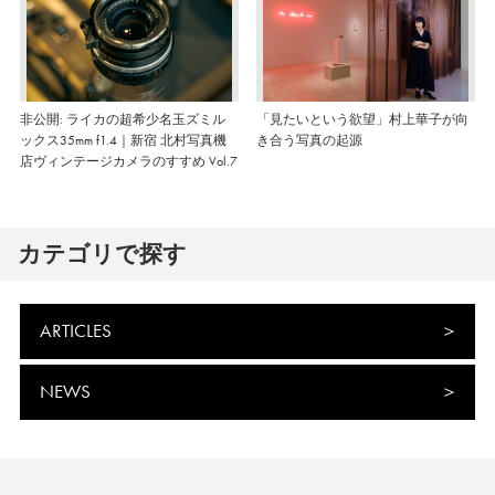
非公開: ライカの超希少名玉ズミル
「見たいという欲望」村上華子が向
ックス35mm f1.4｜新宿 北村写真機
き合う写真の起源
店ヴィンテージカメラのすすめ Vol.7
カテゴリで探す
ARTICLES
NEWS