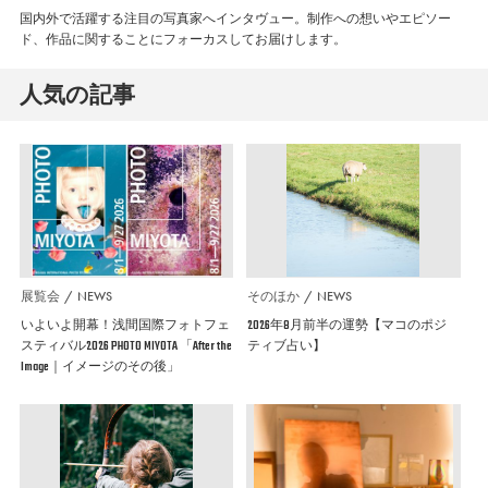
国内外で活躍する注目の写真家へインタヴュー。制作への想いやエピソー
ド、作品に関することにフォーカスしてお届けします。
人気の記事
展覧会
NEWS
そのほか
NEWS
いよいよ開幕！浅間国際フォトフェ
2026年8月前半の運勢【マコのポジ
スティバル2026 PHOTO MIYOTA 「After the
ティブ占い】
Image｜イメージのその後」