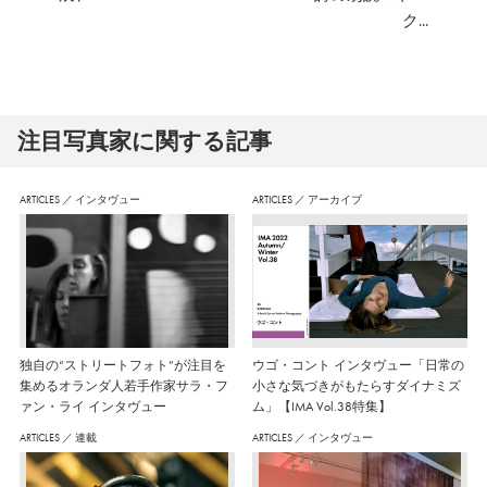
ク...
注⽬写真家に関する記事
ARTICLES
／
インタヴュー
ARTICLES
／
アーカイブ
独自の“ストリートフォト”が注目を
ウゴ・コント インタヴュー「日常の
集めるオランダ人若手作家サラ・フ
小さな気づきがもたらすダイナミズ
ァン・ライ インタヴュー
ム」【IMA Vol.38特集】
ARTICLES
／
連載
ARTICLES
／
インタヴュー