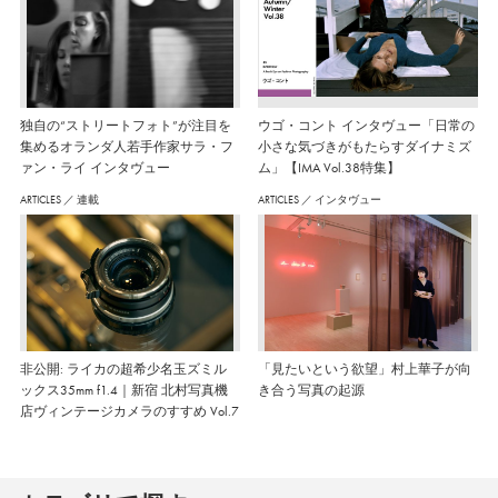
独自の“ストリートフォト”が注目を
ウゴ・コント インタヴュー「日常の
集めるオランダ人若手作家サラ・フ
小さな気づきがもたらすダイナミズ
ァン・ライ インタヴュー
ム」【IMA Vol.38特集】
ARTICLES
／
連載
ARTICLES
／
インタヴュー
非公開: ライカの超希少名玉ズミル
「見たいという欲望」村上華子が向
ックス35mm f1.4｜新宿 北村写真機
き合う写真の起源
店ヴィンテージカメラのすすめ Vol.7