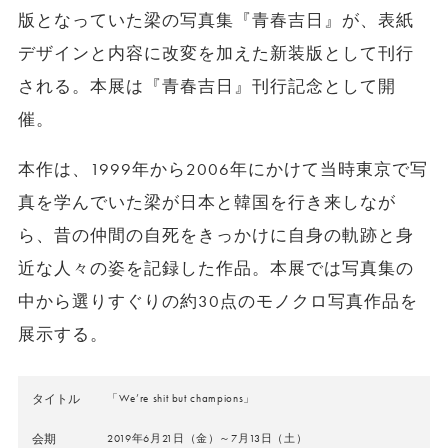
版となっていた梁の写真集『青春吉日』が、表紙
デザインと内容に改変を加えた新装版として刊行
される。本展は『青春吉日』刊行記念として開
催。
本作は、1999年から2006年にかけて当時東京で写
真を学んでいた梁が日本と韓国を行き来しなが
ら、昔の仲間の自死をきっかけに自身の軌跡と身
近な人々の姿を記録した作品。本展では写真集の
中から選りすぐりの約30点のモノクロ写真作品を
展示する。
タイトル
「We’re shit but champions」
会期
2019年6月21日（金）～7月13日（土）