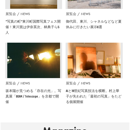
展覧会
NEWS
展覧会
NEWS
”写真の町”東川町国際写真フェス開
御代田、東川、シャネルなどなど夏
催！東川賞は伊奈英次、林典子ら5
休みに行きたい展示6選
人
展覧会
NEWS
展覧会
NEWS
坂本陽が見つめる「存在の光」。写
AIと19世紀写真技法を横断。村上華
真展「BEAM / Telescope」を京都で開
子が失われた「最初の写真」をたど
催
る個展開催