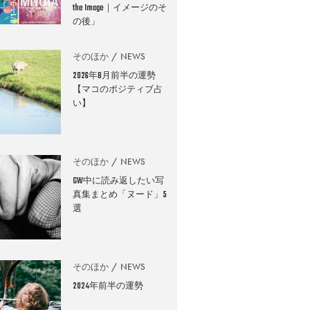
the Image｜イメージのそ
の後」
そのほか
NEWS
2026年8月前半の運勢
【マコのポジティブ占
い】
そのほか
NEWS
GW中に読み返したい写
真集まとめ「ヌード」5
選
そのほか
NEWS
2024年前半の運勢