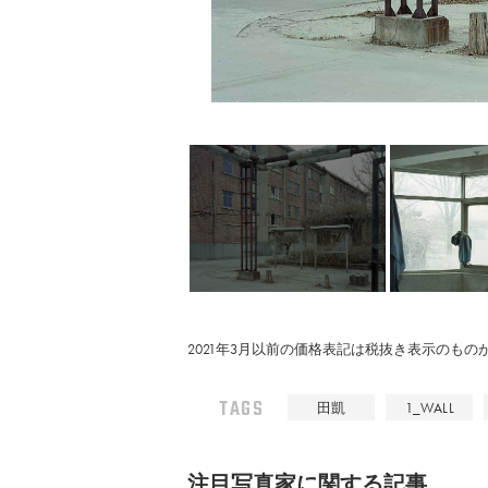
2021年3月以前の価格表記は税抜き表示のも
TAGS
田凱
1_WALL
注⽬写真家に関する記事