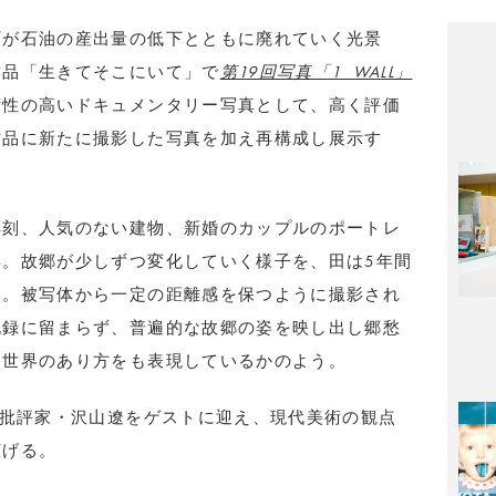
町が石油の産出量の低下とともに廃れていく光景
作品「生きてそこにいて」で
第19回写真「1_WALL」
術性の高いドキュメンタリー写真として、高く評価
作品に新たに撮影した写真を加え再構成し展示す
彫刻、人気のない建物、新婚のカップルのポートレ
。故郷が少しずつ変化していく様子を、田は5年間
た。被写体から一定の距離感を保つように撮影され
記録に留まらず、普遍的な故郷の姿を映し出し郷愁
す世界のあり方をも表現しているかのよう。
術批評家・沢山遼をゲストに迎え、現代美術の観点
広げる。