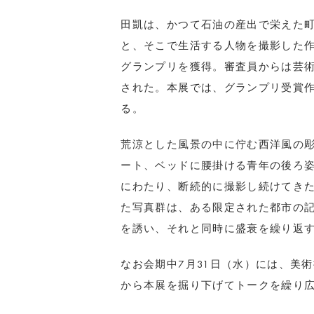
田凱は、かつて石油の産出で栄えた
と、そこで生活する人物を撮影した
グランプリを獲得。審査員からは芸
された。本展では、グランプリ受賞
る。
荒涼とした風景の中に佇む西洋風の
ート、ベッドに腰掛ける青年の後ろ姿
にわたり、断続的に撮影し続けてき
た写真群は、ある限定された都市の
を誘い、それと同時に盛衰を繰り返
なお会期中7月31日（水）には、美
から本展を掘り下げてトークを繰り