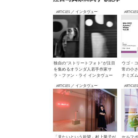
ARTICLES
／
インタヴュー
ARTICLE
独自の“ストリートフォト”が注目
ウゴ・コ
を集めるオランダ人若手作家サ
常の小
ラ・ファン・ライ インタヴュー
ナミズム」
ARTICLES
／
インタヴュー
ARTICLE
「見たいという欲望」村上華子が
セルフ