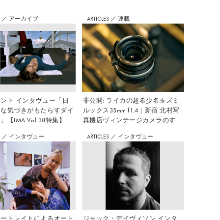
S
／
アーカイブ
ARTICLES
／
連載
ント インタヴュー「日
非公開: ライカの超希少名玉ズミ
さな気づきがもたらすダイ
ルックス35mm f1.4｜新宿 北村写
【IMA Vol.38特集】
真機店ヴィンテージカメラのすす
め Vol.7
S
／
インタヴュー
ARTICLES
／
インタヴュー
ポートレイトによるオート
ジャック・デイヴィソン インタ