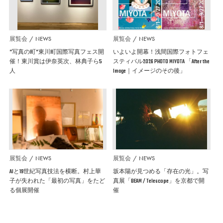
展覧会
NEWS
展覧会
NEWS
”写真の町”東川町国際写真フェス開
いよいよ開幕！浅間国際フォトフェ
催！東川賞は伊奈英次、林典子ら5
スティバル2026 PHOTO MIYOTA 「After the
人
Image｜イメージのその後」
展覧会
NEWS
展覧会
NEWS
AIと19世紀写真技法を横断。村上華
坂本陽が見つめる「存在の光」。写
子が失われた「最初の写真」をたど
真展「BEAM / Telescope」を京都で開
る個展開催
催