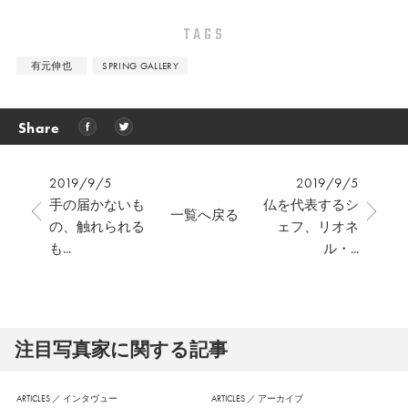
TAGS
有元伸也
SPRING GALLERY
Share
2019/9/5
2019/9/5
手の届かないも
仏を代表するシ
一覧へ戻る
の、触れられる
ェフ、リオネ
も...
ル・...
注⽬写真家に関する記事
ARTICLES
／
インタヴュー
ARTICLES
／
アーカイブ