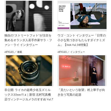
独自の“ストリートフォト”が注目を
ウゴ・コント インタヴュー「日常の
集めるオランダ人若手作家サラ・フ
小さな気づきがもたらすダイナミズ
ァン・ライ インタヴュー
ム」【IMA Vol.38特集】
ARTICLES
／
連載
ARTICLES
／
インタヴュー
非公開: ライカの超希少名玉ズミル
「見たいという欲望」村上華子が向
ックス35mm f1.4｜新宿 北村写真機
き合う写真の起源
店ヴィンテージカメラのすすめ Vol.7