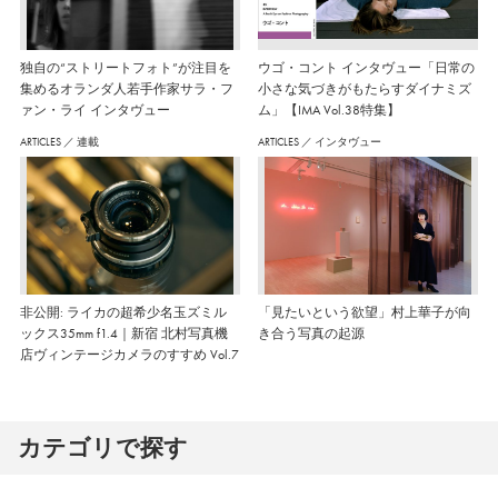
独自の“ストリートフォト”が注目を
ウゴ・コント インタヴュー「日常の
集めるオランダ人若手作家サラ・フ
小さな気づきがもたらすダイナミズ
ァン・ライ インタヴュー
ム」【IMA Vol.38特集】
ARTICLES
／
連載
ARTICLES
／
インタヴュー
非公開: ライカの超希少名玉ズミル
「見たいという欲望」村上華子が向
ックス35mm f1.4｜新宿 北村写真機
き合う写真の起源
店ヴィンテージカメラのすすめ Vol.7
カテゴリで探す