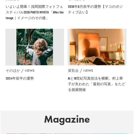
いよいよ開幕！浅間国際フォトフェ
2026年8月前半の運勢【マコのポジ
スティバル2026 PHOTO MIYOTA 「After the
ティブ占い】
Image｜イメージのその後」
そのほか
NEWS
展覧会
NEWS
2024年前半の運勢
AIと19世紀写真技法を横断。村上華
子が失われた「最初の写真」をたど
る個展開催
Magazine