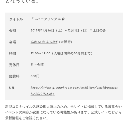
となっている。
タイトル
「スパークリング in 森」
会期
2019年11月16日（土）～12月1日（日）＊土日のみ
会場
Galerie de RIVIERE
（大阪府）
時間
12:00～19:00（入場は閉廊の30分前まで）
定休日
月～金曜
鑑賞料
500円
URL
https://riviere-g.urdarkroom.com/exhibition/urashibamasas
hi/20191116.php
新型コロナウイルス感染拡大防止のため、当サイトに掲載している展覧会や
イベントの内容が変更になっている可能性があります。公式サイトなどから
最新情報をご確認ください。