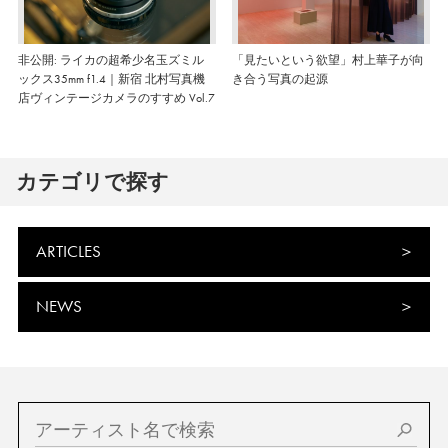
非公開: ライカの超希少名玉ズミル
「見たいという欲望」村上華子が向
ックス35mm f1.4｜新宿 北村写真機
き合う写真の起源
店ヴィンテージカメラのすすめ Vol.7
カテゴリで探す
ARTICLES
NEWS