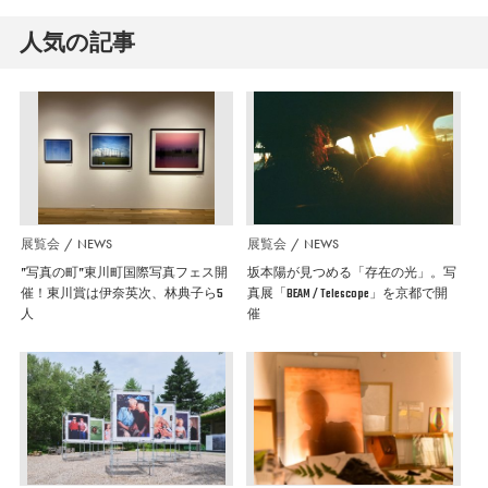
人気の記事
展覧会
NEWS
展覧会
NEWS
”写真の町”東川町国際写真フェス開
坂本陽が見つめる「存在の光」。写
催！東川賞は伊奈英次、林典子ら5
真展「BEAM / Telescope」を京都で開
人
催