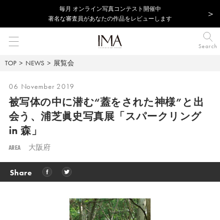
毎⽉ オンライン写真コンテスト開催中
著名な審査員があなたの作品をレビューします
Search
TOP
NEWS
展覧会
06 November 2019
被写体の中に潜む“蓋をされた神様”と出
会う、
浦芝眞史写真展「スパークリング
in 森」
AREA
大阪府
Share