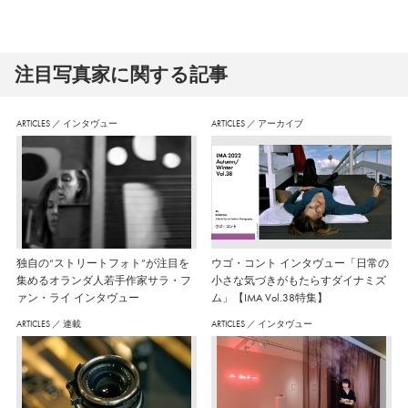
注⽬写真家に関する記事
ARTICLES
／
インタヴュー
ARTICLES
／
アーカイブ
独自の“ストリートフォト”が注目を
ウゴ・コント インタヴュー「日常の
集めるオランダ人若手作家サラ・フ
小さな気づきがもたらすダイナミズ
ァン・ライ インタヴュー
ム」【IMA Vol.38特集】
ARTICLES
／
連載
ARTICLES
／
インタヴュー