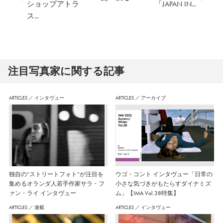
ショップアトラ
「JAPAN IN...
ス...
注⽬写真家に関する記事
ARTICLES
／
インタヴュー
ARTICLES
／
アーカイブ
独自の“ストリートフォト”が注目を
ウゴ・コント インタヴュー「日常の
集めるオランダ人若手作家サラ・フ
小さな気づきがもたらすダイナミズ
ァン・ライ インタヴュー
ム」【IMA Vol.38特集】
ARTICLES
／
連載
ARTICLES
／
インタヴュー