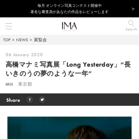
毎⽉ オンライン写真コンテスト開催中
著名な審査員があなたの作品をレビューします
Search
TOP
NEWS
展覧会
06 January 2020
高橋マナミ写真展「Long Yesterday」
“長
いきのうの夢のような一年”
AREA
東京都
Share