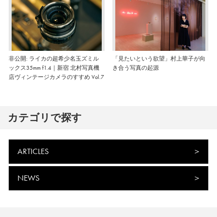
非公開: ライカの超希少名玉ズミル
「見たいという欲望」村上華子が向
ックス35mm f1.4｜新宿 北村写真機
き合う写真の起源
店ヴィンテージカメラのすすめ Vol.7
カテゴリで探す
ARTICLES
NEWS