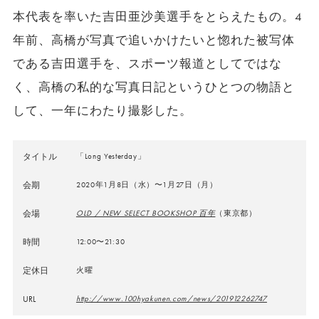
本代表を率いた吉田亜沙美選手をとらえたもの。4
年前、高橋が写真で追いかけたいと惚れた被写体
である吉田選手を、スポーツ報道としてではな
く、高橋の私的な写真日記というひとつの物語と
して、一年にわたり撮影した。
タイトル
「Long Yesterday」
会期
2020年1月8日（水）〜1月27日（月）
会場
OLD / NEW SELECT BOOKSHOP 百年
（東京都）
時間
12:00〜21:30
定休日
火曜
URL
http://www.100hyakunen.com/news/201912262747