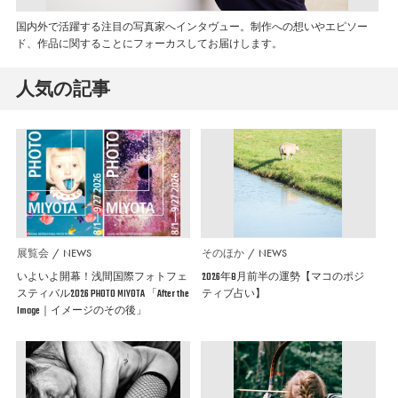
国内外で活躍する注目の写真家へインタヴュー。制作への想いやエピソー
ド、作品に関することにフォーカスしてお届けします。
人気の記事
展覧会
NEWS
そのほか
NEWS
いよいよ開幕！浅間国際フォトフェ
2026年8月前半の運勢【マコのポジ
スティバル2026 PHOTO MIYOTA 「After the
ティブ占い】
Image｜イメージのその後」