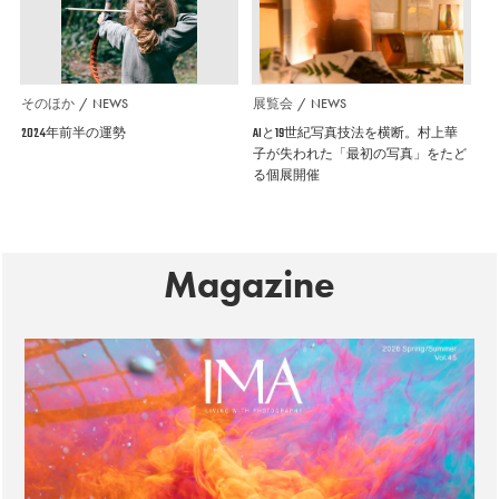
そのほか
NEWS
展覧会
NEWS
2024年前半の運勢
AIと19世紀写真技法を横断。村上華
子が失われた「最初の写真」をたど
る個展開催
Magazine