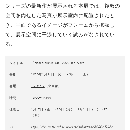
シリーズの最新作が展示される本展では、複数の
空間を内包した写真が展示室内に配置されたと
き、平面であるイメージがフレームから拡張し
て、展示空間に干渉していく試みがなされてい
る。
タイトル
「closed circuit, Jan. 2020 The White」
会期
2020年1月14日（火） 〜2月1日（土）
会場
The White
（東京都）
時間
13:00〜19:00
休廊日
1月17日（金）〜20日（月）、1月26日（日）〜27日
（月）
URL
https://www.the-white-jp.com/exhibition/2020/1227/