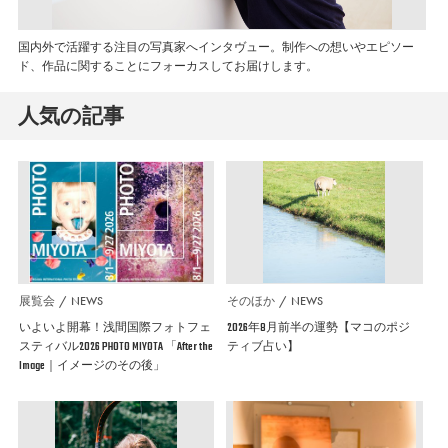
国内外で活躍する注目の写真家へインタヴュー。制作への想いやエピソー
ド、作品に関することにフォーカスしてお届けします。
人気の記事
展覧会
NEWS
そのほか
NEWS
いよいよ開幕！浅間国際フォトフェ
2026年8月前半の運勢【マコのポジ
スティバル2026 PHOTO MIYOTA 「After the
ティブ占い】
Image｜イメージのその後」