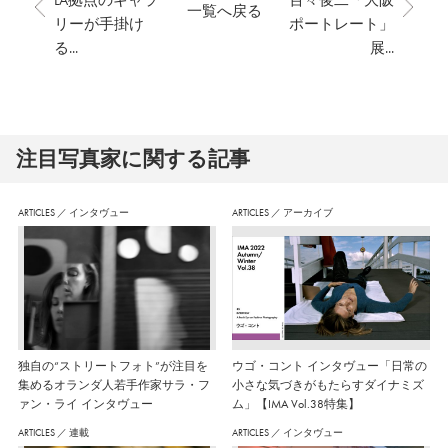
LA拠点のギャラ
百々俊二「大阪
一覧へ戻る
リーが手掛け
ポートレート」
る...
展...
注⽬写真家に関する記事
ARTICLES
／
インタヴュー
ARTICLES
／
アーカイブ
独自の“ストリートフォト”が注目を
ウゴ・コント インタヴュー「日常の
集めるオランダ人若手作家サラ・フ
小さな気づきがもたらすダイナミズ
ァン・ライ インタヴュー
ム」【IMA Vol.38特集】
ARTICLES
／
連載
ARTICLES
／
インタヴュー