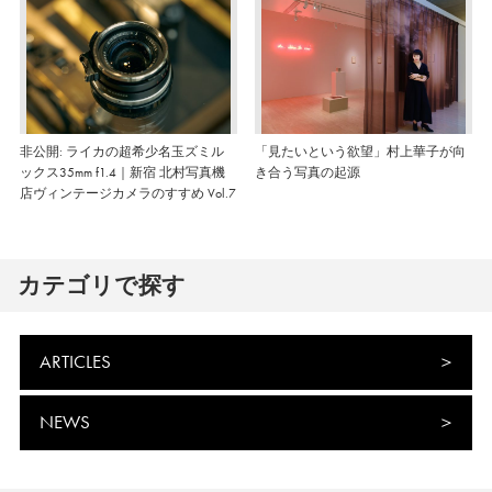
非公開: ライカの超希少名玉ズミル
「見たいという欲望」村上華子が向
ックス35mm f1.4｜新宿 北村写真機
き合う写真の起源
店ヴィンテージカメラのすすめ Vol.7
カテゴリで探す
ARTICLES
NEWS