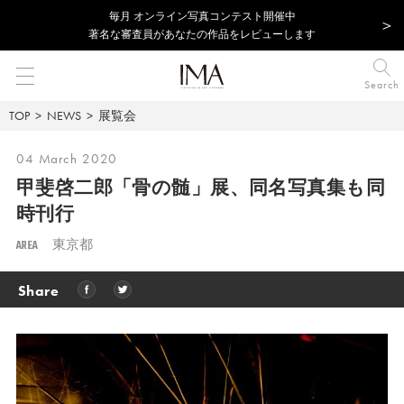
毎⽉ オンライン写真コンテスト開催中
著名な審査員があなたの作品をレビューします
Search
TOP
NEWS
展覧会
04 March 2020
甲斐啓二郎「骨の髄」展、同名写真集も同
時刊行
AREA
東京都
Share