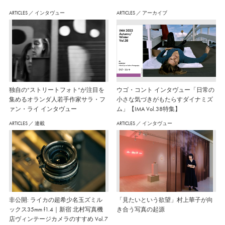
ARTICLES
／
インタヴュー
ARTICLES
／
アーカイブ
独自の“ストリートフォト”が注目を
ウゴ・コント インタヴュー「日常の
集めるオランダ人若手作家サラ・フ
小さな気づきがもたらすダイナミズ
ァン・ライ インタヴュー
ム」【IMA Vol.38特集】
ARTICLES
／
連載
ARTICLES
／
インタヴュー
非公開: ライカの超希少名玉ズミル
「見たいという欲望」村上華子が向
ックス35mm f1.4｜新宿 北村写真機
き合う写真の起源
店ヴィンテージカメラのすすめ Vol.7