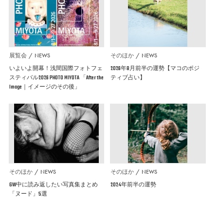
展覧会
NEWS
そのほか
NEWS
いよいよ開幕！浅間国際フォトフェ
2026年8月前半の運勢【マコのポジ
スティバル2026 PHOTO MIYOTA 「After the
ティブ占い】
Image｜イメージのその後」
そのほか
NEWS
そのほか
NEWS
GW中に読み返したい写真集まとめ
2024年前半の運勢
「ヌード」5選