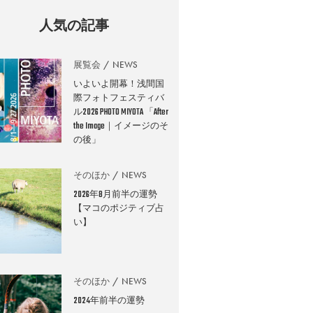
人気の記事
展覧会
NEWS
いよいよ開幕！浅間国
際フォトフェスティバ
ル2026 PHOTO MIYOTA 「After
the Image｜イメージのそ
の後」
そのほか
NEWS
2026年8月前半の運勢
【マコのポジティブ占
い】
そのほか
NEWS
2024年前半の運勢