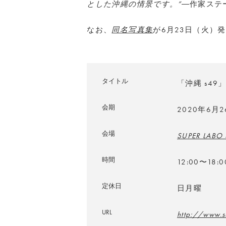
とした沖縄の情景です。”
―作家ステ
なお、
同名写真集
が6月
23
日（火）発
タイトル
「沖縄 s49
会期
2020年6月
会場
SUPER LABO
時間
12:00〜18:0
定休日
日月曜
URL
http://www.