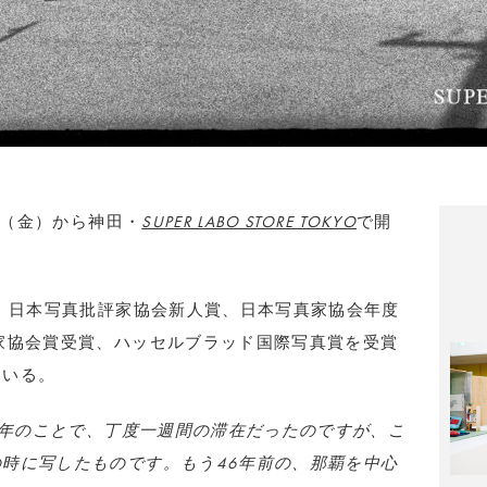
6日（金）から神田・
SUPER LABO STORE TOKYO
で開
家。日本写真批評家協会新人賞、日本写真家協会年度
家協会賞受賞、ハッセルブラッド国際写真賞を受賞
ている。
74年のことで、丁度一週間の滞在だったのですが、こ
時に写したものです。もう46年前の、那覇を中心