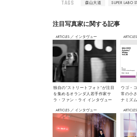
TAGS
森山大道
SUPER LABO 
注⽬写真家に関する記事
ARTICLES
／
インタヴュー
ARTICLE
独自の“ストリートフォト”が注目
ウゴ・コ
を集めるオランダ人若手作家サ
常の小
ラ・ファン・ライ インタヴュー
ナミズム」
ARTICLES
／
インタヴュー
ARTICLE