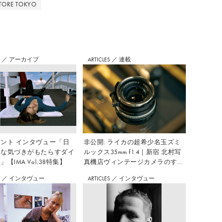
STORE TOKYO
S
／
アーカイブ
ARTICLES
／
連載
ント インタヴュー「日
非公開: ライカの超希少名玉ズミ
さな気づきがもたらすダイ
ルックス35mm f1.4｜新宿 北村写
【IMA Vol.38特集】
真機店ヴィンテージカメラのすす
め Vol.7
S
／
インタヴュー
ARTICLES
／
インタヴュー