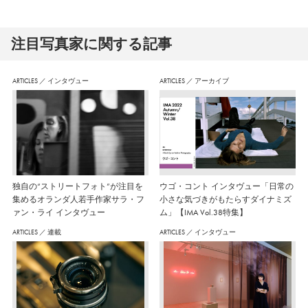
注⽬写真家に関する記事
ARTICLES
／
インタヴュー
ARTICLES
／
アーカイブ
独自の“ストリートフォト”が注目を
ウゴ・コント インタヴュー「日常の
集めるオランダ人若手作家サラ・フ
小さな気づきがもたらすダイナミズ
ァン・ライ インタヴュー
ム」【IMA Vol.38特集】
ARTICLES
／
連載
ARTICLES
／
インタヴュー