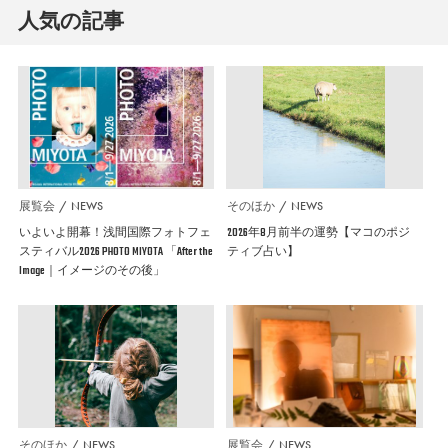
人気の記事
展覧会
NEWS
そのほか
NEWS
いよいよ開幕！浅間国際フォトフェ
2026年8月前半の運勢【マコのポジ
スティバル2026 PHOTO MIYOTA 「After the
ティブ占い】
Image｜イメージのその後」
そのほか
NEWS
展覧会
NEWS