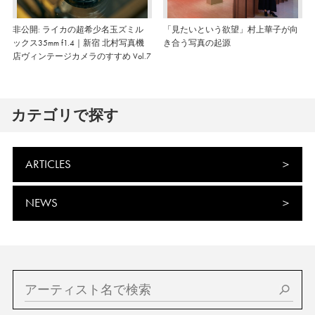
非公開: ライカの超希少名玉ズミル
「見たいという欲望」村上華子が向
ックス35mm f1.4｜新宿 北村写真機
き合う写真の起源
店ヴィンテージカメラのすすめ Vol.7
カテゴリで探す
ARTICLES
NEWS