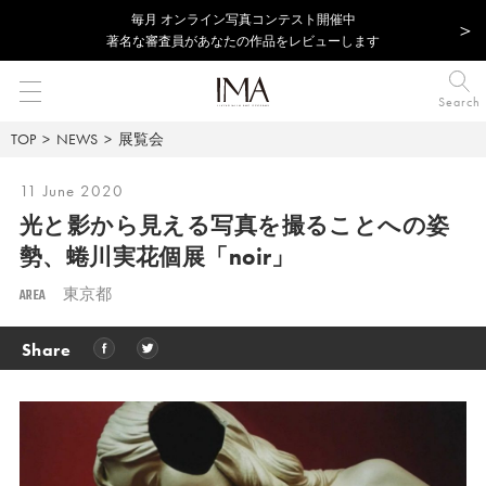
毎⽉ オンライン写真コンテスト開催中
著名な審査員があなたの作品をレビューします
Search
TOP
NEWS
展覧会
11 June 2020
光と影から見える写真を撮ることへの姿
勢、
蜷川実花個展「noir」
AREA
東京都
Share