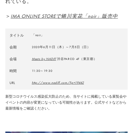
れている。
＞
IMA ONLINE STOREで蜷川実花「noir」販売中
タイトル
「noir」
会期
2020年6月11日（木）～7月5日（日）
会場
Meets by NADiff
渋谷PARCO 4F（東京都）
時間
11:30～19:30
URL
http://www.nadiff.com/?p=19442
新型コロナウイルス感染拡大防止のため、当サイトに掲載している展覧会や
イベントの内容が変更になっている可能性があります。公式サイトなどから
最新情報をご確認ください。