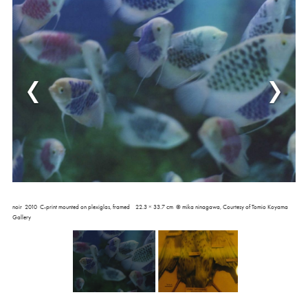
noir 2010 C-print mounted on plexiglas, framed 22.3 × 33.7 cm © mika ninagawa, Courtesy of Tomio Koyama
Gallery