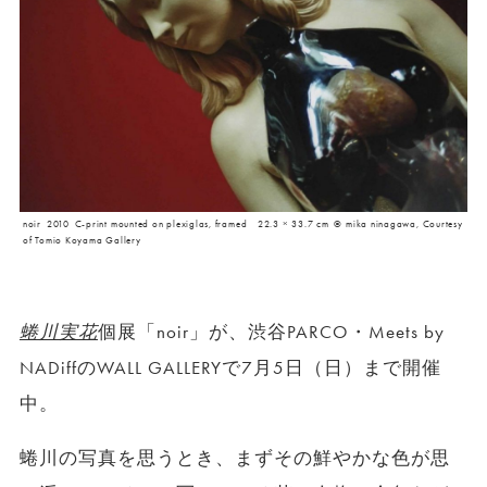
noir 2010 C-print mounted on plexiglas, framed 22.3 × 33.7 cm © mika ninagawa, Courtesy
of Tomio Koyama Gallery
蜷川実花
個展「noir」が、渋谷PARCO・Meets by
NADiffのWALL GALLERYで7月5日（日）まで開催
中。
蜷川の写真を思うとき、まずその鮮やかな色が思