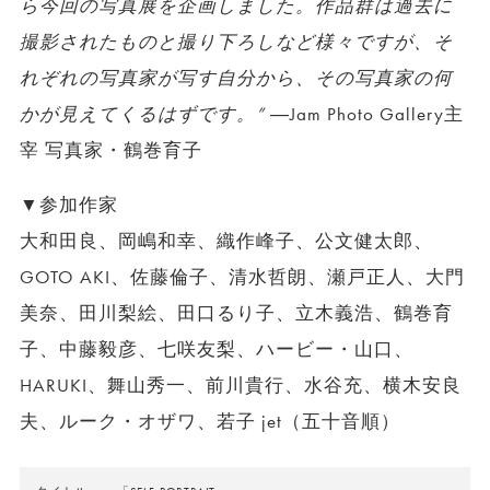
ら今回の写真展を企画しました。作品群は過去に
撮影されたものと撮り下ろしなど様々ですが、そ
れぞれの写真家が写す自分から、その写真家の何
かが見えてくるはずです。”
―Jam Photo Gallery主
宰 写真家・鶴巻育子
▼参加作家
大和田良、岡嶋和幸、織作峰子、公文健太郎、
GOTO AKI、佐藤倫子、清水哲朗、瀬戸正人、大門
美奈、田川梨絵、田口るり子、立木義浩、鶴巻育
子、中藤毅彦、七咲友梨、ハービー・山口、
HARUKI、舞山秀一、前川貴行、水谷充、横木安良
夫、ルーク・オザワ、若子 jet（五十音順）