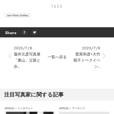
TAGS
Jam Photo Gallery
Share
2020/7/8
2020/7/8
蓮井元彦写真展
鷲尾和彦×大竹
一覧へ戻る
「裏山」父親と
昭子トークイベ
歩...
ン...
注⽬写真家に関する記事
ARTICLES
／
インタヴュー
ARTICLES
／
アーカイブ