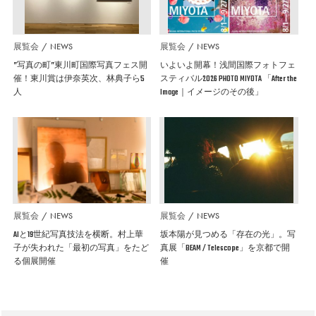
展覧会
NEWS
展覧会
NEWS
”写真の町”東川町国際写真フェス開
いよいよ開幕！浅間国際フォトフェ
催！東川賞は伊奈英次、林典子ら5
スティバル2026 PHOTO MIYOTA 「After the
人
Image｜イメージのその後」
展覧会
NEWS
展覧会
NEWS
AIと19世紀写真技法を横断。村上華
坂本陽が見つめる「存在の光」。写
子が失われた「最初の写真」をたど
真展「BEAM / Telescope」を京都で開
る個展開催
催