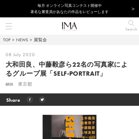
毎⽉ オンライン写真コンテスト開催中
著名な審査員があなたの作品をレビューします
Search
TOP
NEWS
展覧会
08 July 2020
大和田良、中藤毅彦ら22名の写真家によ
るグループ展「SELF-PORTRAIT」
AREA
東京都
Share