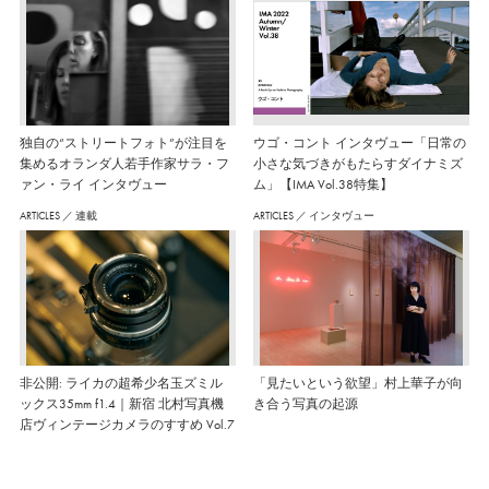
独自の“ストリートフォト”が注目を
ウゴ・コント インタヴュー「日常の
集めるオランダ人若手作家サラ・フ
小さな気づきがもたらすダイナミズ
ァン・ライ インタヴュー
ム」【IMA Vol.38特集】
ARTICLES
／
連載
ARTICLES
／
インタヴュー
非公開: ライカの超希少名玉ズミル
「見たいという欲望」村上華子が向
ックス35mm f1.4｜新宿 北村写真機
き合う写真の起源
店ヴィンテージカメラのすすめ Vol.7