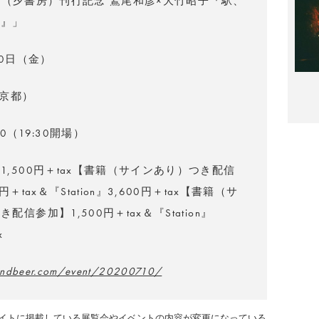
on』（夕書房）刊行記念 鷲尾和彦×大竹昭子『駅、
。』」
10日（金）
京都）
:00（19:30開場）
1,500円＋tax【書籍（サインあり）つき配信
円＋tax＆『Station』3,600円＋tax【書籍（サ
配信参加】1,500円＋tax＆『Station』
x
andbeer.com/event/20200710/
イトに掲載している展覧会やイベントの内容が変更になっている