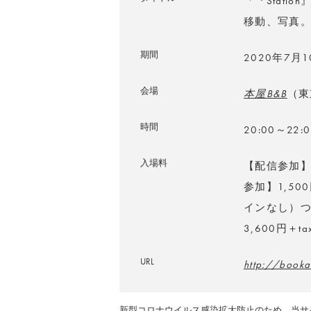
「『Stati
移動、写真
期間
2020年7月
会場
本屋B&B
（東
時間
20:00～22
入場料
【配信参加】
参加】1,500
インなし）つき
3,600円＋ta
URL
http://book
新型コロナウイルス感染拡大防止のため、当サ