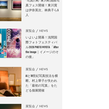
”写真の町”東川町国際写
真フェス開催！東川賞
は伊奈英次、林典子ら5
人
展覧会
NEWS
いよいよ開幕！浅間国
際フォトフェスティバ
ル2026 PHOTO MIYOTA 「After
the Image｜イメージのそ
の後」
展覧会
NEWS
AIと19世紀写真技法を横
断。村上華子が失われ
た「最初の写真」をた
どる個展開催
展覧会
NEWS