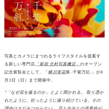
写真とカメラにまつわるライフスタイルを提案す
る新しい専門店
「新宿 北村写真機店」
のオープン
記念展覧会として、「
蜷川実花
展 -千紫万紅-」が8
月2日（日）まで開催中。
“「なぜ花を撮るのか」とよく聞かれる。 取り憑か
れたように、狂ったように撮り続けている、その
理由はまだみつからない。 花と自分との境界線が