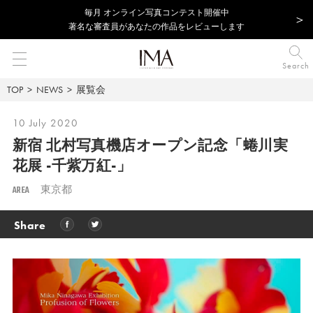
毎⽉ オンライン写真コンテスト開催中
著名な審査員があなたの作品をレビューします
Search
TOP
NEWS
展覧会
10 July 2020
新宿 北村写真機店オープン記念
「蜷川実
花展 -千紫万紅-」
AREA
東京都
Share