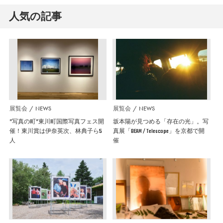
人気の記事
展覧会
NEWS
展覧会
NEWS
”写真の町”東川町国際写真フェス開
坂本陽が見つめる「存在の光」。写
催！東川賞は伊奈英次、林典子ら5
真展「BEAM / Telescope」を京都で開
人
催