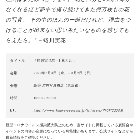
なくなるほど夢中で撮り続けてきた何万枚もの花
の写真。 その中のほんの一部だけれど、理由をつ
けることが出来ない思いみたいなものを感じても
らえたら。”
－蜷川実花
タイトル
「蜷川実花展 -千紫万紅-」
会期
2020年7月3日（金）～8月2日（日）
会場
新宿 北村写真機店
（東京都）
時間
10:00～20:00
URL
https://www.kitamuracamera.jp/ja/event/79017223081
新型コロナウイルス感染拡大防止のため、当サイトに掲載している展覧会や
イベントの内容が変更になっている可能性があります。公式サイトなどから
最新情報をご確認ください。