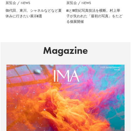
展覧会
NEWS
展覧会
NEWS
御代田、東川、シャネルなどなど夏
AIと19世紀写真技法を横断。村上華
休みに行きたい展示6選
子が失われた「最初の写真」をたど
る個展開催
Magazine