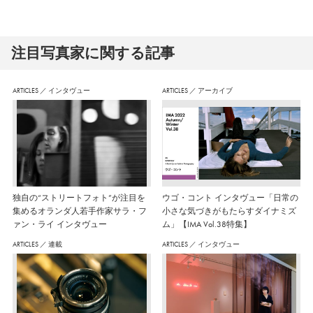
注⽬写真家に関する記事
ARTICLES
／
インタヴュー
ARTICLES
／
アーカイブ
独自の“ストリートフォト”が注目を
ウゴ・コント インタヴュー「日常の
集めるオランダ人若手作家サラ・フ
小さな気づきがもたらすダイナミズ
ァン・ライ インタヴュー
ム」【IMA Vol.38特集】
ARTICLES
／
連載
ARTICLES
／
インタヴュー