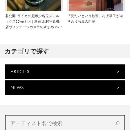
非公開: ライカの超希少名玉ズミル
「見たいという欲望」村上華子が向
ックス35mm f1.4｜新宿 北村写真機
き合う写真の起源
店ヴィンテージカメラのすすめ Vol.7
カテゴリで探す
ARTICLES
NEWS