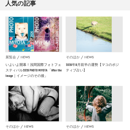
人気の記事
展覧会
NEWS
そのほか
NEWS
いよいよ開幕！浅間国際フォトフェ
2026年8月前半の運勢【マコのポジ
スティバル2026 PHOTO MIYOTA 「After the
ティブ占い】
Image｜イメージのその後」
そのほか
NEWS
そのほか
NEWS