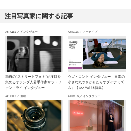
注⽬写真家に関する記事
ARTICLES
／
インタヴュー
ARTICLES
／
アーカイブ
独自の“ストリートフォト”が注目を
ウゴ・コント インタヴュー「日常の
集めるオランダ人若手作家サラ・フ
小さな気づきがもたらすダイナミズ
ァン・ライ インタヴュー
ム」【IMA Vol.38特集】
ARTICLES
／
連載
ARTICLES
／
インタヴュー