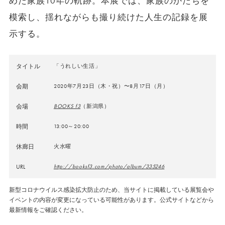
めた家族10年の軌跡。本展では、家族のかたちを
模索し、揺れながらも撮り続けた人生の記録を展
示する。
タイトル
「うれしい生活」
会期
2020年7月23日（木・祝）〜8月17日（月）
会場
BOOKS f3
（新潟県）
時間
13:00～20:00
休廊日
火水曜
URL
http://booksf3.com/photo/album/335246
新型コロナウイルス感染拡大防止のため、当サイトに掲載している展覧会や
イベントの内容が変更になっている可能性があります。公式サイトなどから
最新情報をご確認ください。