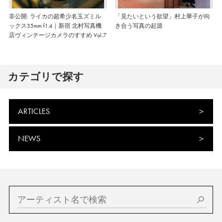
非公開: ライカの超希少名玉ズミル
「見たいという欲望」村上華子が向
ックス35mm f1.4｜新宿 北村写真機
き合う写真の起源
店ヴィンテージカメラのすすめ Vol.7
カテゴリで探す
ARTICLES
NEWS