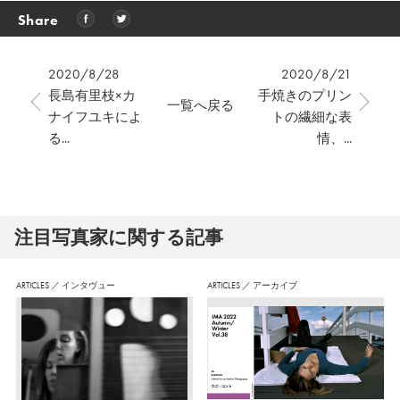
Share
2020/8/28
2020/8/21
長島有里枝×カ
手焼きのプリン
一覧へ戻る
ナイフユキによ
トの繊細な表
る...
情、...
注⽬写真家に関する記事
ARTICLES
／
インタヴュー
ARTICLES
／
アーカイブ