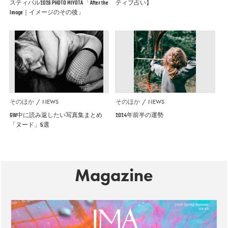
スティバル2026 PHOTO MIYOTA 「After the
ティブ占い】
Image｜イメージのその後」
そのほか
NEWS
そのほか
NEWS
GW中に読み返したい写真集まとめ
2024年前半の運勢
「ヌード」5選
Magazine