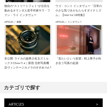
独自の“ストリートフォト”が注目を
ウゴ・コント インタヴュー「日常の
集めるオランダ人若手作家サラ・フ
小さな気づきがもたらすダイナミズ
ァン・ライ インタヴュー
ム」【IMA Vol.38特集】
ARTICLES
／
連載
ARTICLES
／
インタヴュー
非公開: ライカの超希少名玉ズミル
「見たいという欲望」村上華子が向
ックス35mm f1.4｜新宿 北村写真機
き合う写真の起源
店ヴィンテージカメラのすすめ Vol.7
カテゴリで探す
ARTICLES