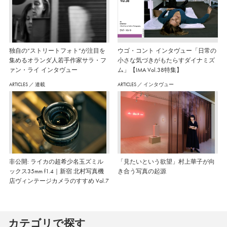
独自の“ストリートフォト”が注目を
ウゴ・コント インタヴュー「日常の
集めるオランダ人若手作家サラ・フ
小さな気づきがもたらすダイナミズ
ァン・ライ インタヴュー
ム」【IMA Vol.38特集】
ARTICLES
／
連載
ARTICLES
／
インタヴュー
非公開: ライカの超希少名玉ズミル
「見たいという欲望」村上華子が向
ックス35mm f1.4｜新宿 北村写真機
き合う写真の起源
店ヴィンテージカメラのすすめ Vol.7
カテゴリで探す