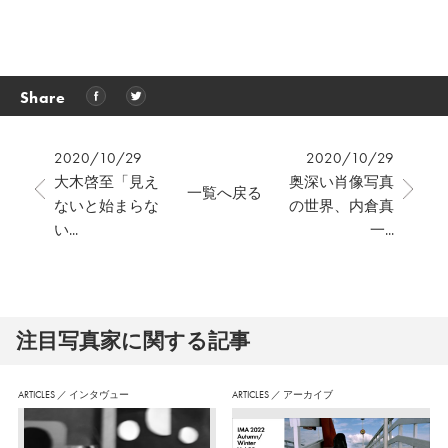
Share
2020/10/29
2020/10/29
大木啓至「見え
奥深い肖像写真
一覧へ戻る
ないと始まらな
の世界、内倉真
い...
一...
注⽬写真家に関する記事
ARTICLES
／
インタヴュー
ARTICLES
／
アーカイブ