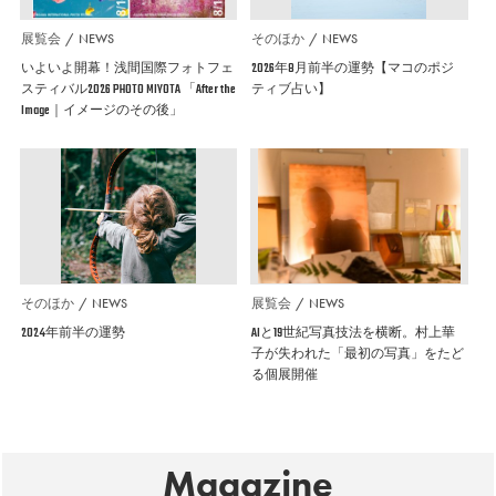
展覧会
NEWS
そのほか
NEWS
いよいよ開幕！浅間国際フォトフェ
2026年8月前半の運勢【マコのポジ
スティバル2026 PHOTO MIYOTA 「After the
ティブ占い】
Image｜イメージのその後」
そのほか
NEWS
展覧会
NEWS
2024年前半の運勢
AIと19世紀写真技法を横断。村上華
子が失われた「最初の写真」をたど
る個展開催
Magazine